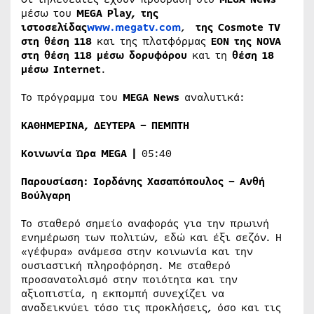
μέσω του
MEGA
Play
, της
ιστοσελίδας
www
.
megatv
.
com
,
της
Cosmote
TV
στη θέση 118
και της πλατφόρμας
EON
της
NOVA
στη θέση 118 μέσω δορυφόρου
και τη
θέση 18
μέσω
Internet
.
Το πρόγραμμα του
MEGA
News
αναλυτικά:
ΚΑΘΗΜΕΡΙΝΑ, ΔΕΥΤΕΡΑ – ΠΕΜΠΤΗ
Κοινωνία Ώρα
MEGA
|
05:40
Παρουσίαση: Ιορδάνης Χασαπόπουλος – Ανθή
Βούλγαρη
Το σταθερό σημείο αναφοράς για την πρωινή
ενημέρωση των πολιτών, εδώ και έξι σεζόν. Η
«γέφυρα» ανάμεσα στην κοινωνία και την
ουσιαστική πληροφόρηση. Με σταθερό
προσανατολισμό στην ποιότητα και την
αξιοπιστία, η εκπομπή συνεχίζει να
αναδεικνύει τόσο τις προκλήσεις, όσο και τις