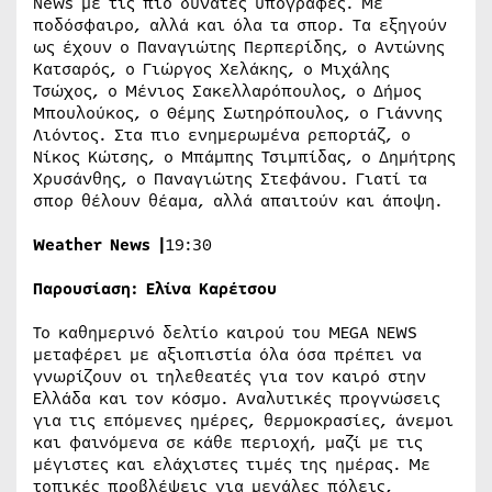
News με τις πιο δυνατές υπογραφές. Με
ποδόσφαιρο, αλλά και όλα τα σπορ. Τα εξηγούν
ως έχουν ο Παναγιώτης Περπερίδης, ο Αντώνης
Κατσαρός, ο Γιώργος Χελάκης, ο Μιχάλης
Τσώχος, ο Μένιος Σακελλαρόπουλος, ο Δήμος
Μπουλούκος, ο Θέμης Σωτηρόπουλος, ο Γιάννης
Λιόντος. Στα πιο ενημερωμένα ρεπορτάζ, ο
Νίκος Κώτσης, ο Μπάμπης Τσιμπίδας, ο Δημήτρης
Χρυσάνθης, ο Παναγιώτης Στεφάνου. Γιατί τα
σπορ θέλουν θέαμα, αλλά απαιτούν και άποψη.
Weather
News
|
19:30
Παρουσίαση: Ελίνα Καρέτσου
Το καθημερινό δελτίο καιρού του MEGA NEWS
μεταφέρει με αξιοπιστία όλα όσα πρέπει να
γνωρίζουν οι τηλεθεατές για τον καιρό στην
Ελλάδα και τον κόσμο. Αναλυτικές προγνώσεις
για τις επόμενες ημέρες, θερμοκρασίες, άνεμοι
και φαινόμενα σε κάθε περιοχή, μαζί με τις
μέγιστες και ελάχιστες τιμές της ημέρας. Με
τοπικές προβλέψεις για μεγάλες πόλεις,