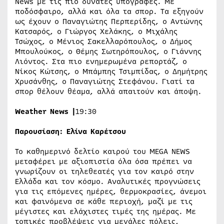
News με τις πιο δυνατές υπογραφές. Με
ποδόσφαιρο, αλλά και όλα τα σπορ. Τα εξηγούν
ως έχουν ο Παναγιώτης Περπερίδης, ο Αντώνης
Κατσαρός, ο Γιώργος Χελάκης, ο Μιχάλης
Τσώχος, ο Μένιος Σακελλαρόπουλος, ο Δήμος
Μπουλούκος, ο Θέμης Σωτηρόπουλος, ο Γιάννης
Λιόντος. Στα πιο ενημερωμένα ρεπορτάζ, ο
Νίκος Κώτσης, ο Μπάμπης Τσιμπίδας, ο Δημήτρης
Χρυσάνθης, ο Παναγιώτης Στεφάνου. Γιατί τα
σπορ θέλουν θέαμα, αλλά απαιτούν και άποψη.
Weather
News
|
19:30
Παρουσίαση: Ελίνα Καρέτσου
Το καθημερινό δελτίο καιρού του MEGA NEWS
μεταφέρει με αξιοπιστία όλα όσα πρέπει να
γνωρίζουν οι τηλεθεατές για τον καιρό στην
Ελλάδα και τον κόσμο. Αναλυτικές προγνώσεις
για τις επόμενες ημέρες, θερμοκρασίες, άνεμοι
και φαινόμενα σε κάθε περιοχή, μαζί με τις
μέγιστες και ελάχιστες τιμές της ημέρας. Με
τοπικές προβλέψεις για μεγάλες πόλεις,