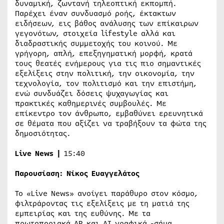
δυναμική, ζωντανή τηλεοπτική εκπομπή.
Παρέχει έναν συνδυασμό ροής, έκτακτων
ειδήσεων, εις βάθος ανάλυσης των επίκαιρων
γεγονότων, στοιχεία lifestyle αλλά και
διαδραστικής συμμετοχής του κοινού. Με
γρήγορη, απλή, επεξηγηματική μορφή, κρατά
τους θεατές ενήμερους για τις πιο σημαντικές
εξελίξεις στην πολιτική, την οικονομία, την
τεχνολογία, τον πολιτισμό και την επιστήμη,
ενώ συνδυάζει δόσεις ψυχαγωγίας και
πρακτικές καθημερινές συμβουλές. Με
επίκεντρο τον άνθρωπο, εμβαθύνει ερευνητικά
σε θέματα που αξίζει να τραβήξουν τα φώτα της
δημοσιότητας.
Live
News
|
15:40
Παρουσίαση:
Νίκος Ευαγγελάτος
Το «Live News» ανοίγει παράθυρο στον κόσμο,
φιλτράροντας τις εξελίξεις με τη ματιά της
εμπειρίας και της ευθύνης. Με τα
πρωτοποριακά AR και AI γραφικά -σήμα