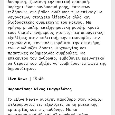
δυναμική, ζωντανή τηλεοπτική εκπομπή.
Παρέχει έναν συνδυασμό ροής, έκτακτων
ειδήσεων, εις βάθος ανάλυσης των επίκαιρων
γεγονότων, στοιχεία lifestyle αλλά και
διαδραστικής συμμετοχής του κοινού. Με
γρήγορη, απλή, επεξηγηματική μορφή, κρατά
τους θεατές ενήμερους για τις πιο σημαντικές
εξελίξεις στην πολιτική, την οικονομία, την
τεχνολογία, τον πολιτισμό και την επιστήμη,
ενώ συνδυάζει δόσεις ψυχαγωγίας και
πρακτικές καθημερινές συμβουλές. Με
επίκεντρο τον άνθρωπο, εμβαθύνει ερευνητικά
σε θέματα που αξίζει να τραβήξουν τα φώτα της
δημοσιότητας.
Live
News
|
15:40
Παρουσίαση:
Νίκος Ευαγγελάτος
Το «Live News» ανοίγει παράθυρο στον κόσμο,
φιλτράροντας τις εξελίξεις με τη ματιά της
εμπειρίας και της ευθύνης. Με τα
πρωτοποριακά AR και AI γραφικά -σήμα