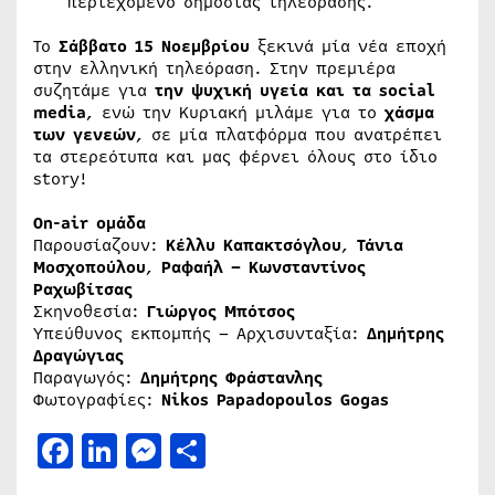
περιεχόμενο δημόσιας τηλεόρασης.
Το
Σάββατο 15 Νοεμβρίου
ξεκινά μία νέα εποχή
στην ελληνική τηλεόραση. Στην πρεμιέρα
συζητάμε για
την ψυχική υγεία και τα social
media
, ενώ την Κυριακή μιλάμε για το
χάσμα
των γενεών
, σε μία πλατφόρμα που ανατρέπει
τα στερεότυπα και μας φέρνει όλους στο ίδιο
story!
Οn-air ομάδα
Παρουσίαζουν:
Κέλλυ Καπακτσόγλου
,
Τάνια
Μοσχοπούλου
,
Ραφαήλ – Κωνσταντίνος
Ραχωβίτσας
Σκηνοθεσία:
Γιώργος Μπότσος
Υπεύθυνος εκπομπής – Αρχισυνταξία:
Δημήτρης
Δραγώγιας
Παραγωγός:
Δημήτρης Φράστανλης
Φωτογραφίες:
Νikos Papadopoulos Gogas
Facebook
LinkedIn
Messenger
Μοιραστείτε