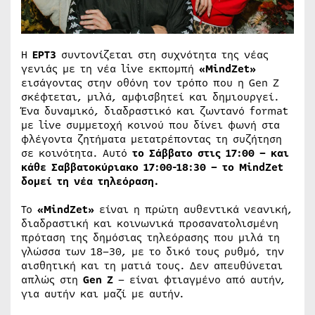
Η
ΕΡΤ3
συντονίζεται στη συχνότητα της νέας
γενιάς με τη νέα live εκπομπή
«MindZet»
εισάγοντας στην οθόνη τον τρόπο που η Gen Z
σκέφτεται, μιλά, αμφισβητεί και δημιουργεί.
Ένα δυναμικό, διαδραστικό και ζωντανό format
με live συμμετοχή κοινού που δίνει φωνή στα
φλέγοντα ζητήματα μετατρέποντας τη συζήτηση
σε κοινότητα. Αυτό
το Σάββατο στις 17:00 – και
κάθε Σαββατοκύριακο 17:00-18:30 – το MindZet
δομεί τη νέα τηλεόραση.
Το
«
MindZet»
είναι η πρώτη αυθεντικά νεανική,
διαδραστική και κοινωνικά προσανατολισμένη
πρόταση της δημόσιας τηλεόρασης που μιλά τη
γλώσσα των 18–30, με το δικό τους ρυθμό, την
αισθητική και τη ματιά τους. Δεν απευθύνεται
απλώς στη
Gen Z
– είναι φτιαγμένο από αυτήν,
για αυτήν και μαζί με αυτήν.