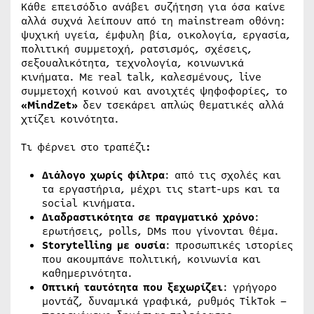
Κάθε επεισόδιο ανάβει συζήτηση για όσα καίνε
αλλά συχνά λείπουν από τη mainstream οθόνη:
ψυχική υγεία, έμφυλη βία, οικολογία, εργασία,
πολιτική συμμετοχή, ρατσισμός, σχέσεις,
σεξουαλικότητα, τεχνολογία, κοινωνικά
κινήματα. Με real talk, καλεσμένους, live
συμμετοχή κοινού και ανοιχτές ψηφοφορίες, το
«MindZet»
δεν τσεκάρει απλώς θεματικές αλλά
χτίζει κοινότητα.
Τι φέρνει στο τραπέζι
:
Διάλογο χωρίς φίλτρα
: από τις σχολές και
τα εργαστήρια, μέχρι τις start-ups και τα
social κινήματα.
Διαδραστικότητα σε πραγματικό χρόνο
:
ερωτήσεις, polls, DMs που γίνονται θέμα.
Storytelling με ουσία
: προσωπικές ιστορίες
που ακουμπάνε πολιτική, κοινωνία και
καθημερινότητα.
Οπτική ταυτότητα που ξεχωρίζει
: γρήγορο
μοντάζ, δυναμικά γραφικά, ρυθμός TikTok –