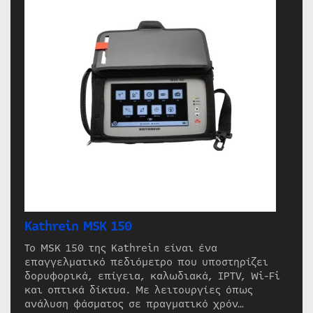
Kathrein MSK 150
Το MSK 150 της Kathrein είναι ένα
επαγγελματικό πεδιόμετρο που υποστηρίζει
δορυφορικά, επίγεια, καλωδιακά, IPTV, Wi-Fi
και οπτικά δίκτυα. Με λειτουργίες όπως
ανάλυση φάσματος σε πραγματικό χρόν…