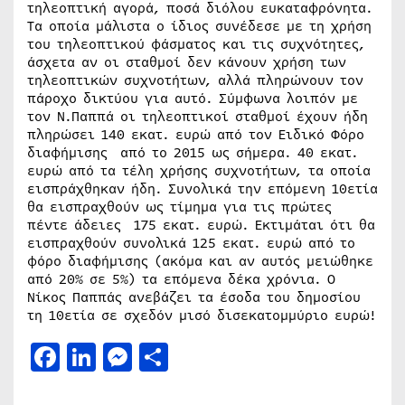
τηλεοπτική αγορά, ποσά διόλου ευκαταφρόνητα.
Τα οποία μάλιστα ο ίδιος συνέδεσε με τη χρήση
του τηλεοπτικού φάσματος και τις συχνότητες,
άσχετα αν οι σταθμοί δεν κάνουν χρήση των
τηλεοπτικών συχνοτήτων, αλλά πληρώνουν τον
πάροχο δικτύου για αυτό. Σύμφωνα λοιπόν με
τον Ν.Παππά οι τηλεοπτικοί σταθμοί έχουν ήδη
πληρώσει 140 εκατ. ευρώ από τον Ειδικό Φόρο
διαφήμισης από το 2015 ως σήμερα. 40 εκατ.
ευρώ από τα τέλη χρήσης συχνοτήτων, τα οποία
εισπράχθηκαν ήδη. Συνολικά την επόμενη 10ετία
θα εισπραχθούν ως τίμημα για τις πρώτες
πέντε άδειες 175 εκατ. ευρώ. Εκτιμάται ότι θα
εισπραχθούν συνολικά 125 εκατ. ευρώ από το
φόρο διαφήμισης (ακόμα και αν αυτός μειώθηκε
από 20% σε 5%) τα επόμενα δέκα χρόνια. Ο
Νίκος Παππάς ανεβάζει τα έσοδα του δημοσίου
τη 10ετία σε σχεδόν μισό δισεκατομμύριο ευρώ!
Facebook
LinkedIn
Messenger
Μοιραστείτε