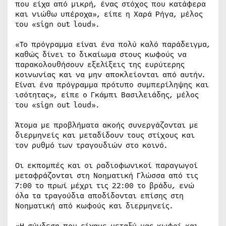
που είχα από μικρή, ένας στόχος που κατάφερα
και νιώθω υπέροχα», είπε η Χαρά Ρήγα, μέλος
του «sign out loud».
«Το πρόγραμμα είναι ένα πολύ καλό παράδειγμα,
καθώς δίνει το δικαίωμα στους κωφούς να
παρακολουθήσουν εξελίξεις της ευρύτερης
κοινωνίας και να μην αποκλείονται από αυτήν.
Είναι ένα πρόγραμμα πρότυπο συμπερίληψης και
ισότητας», είπε ο Γκάμπι Βασιλειάδης, μέλος
του «sign out loud».
Άτομα με προβλήματα ακοής συνεργάζονται με
διερμηνείς και μεταδίδουν τους στίχους και
τον ρυθμό των τραγουδιών στο κοινό.
Οι εκπομπές και οι ραδιοφωνικοί παραγωγοί
μεταφράζονται στη Νοηματική Γλώσσα από τις
7:00 το πρωί μέχρι τις 22:00 το βράδυ, ενώ
όλα τα τραγούδια αποδίδονται επίσης στη
Νοηματική από κωφούς και διερμηνείς.
«Η σύνδεση που είχαμε μεταξύ μας κωφοί και