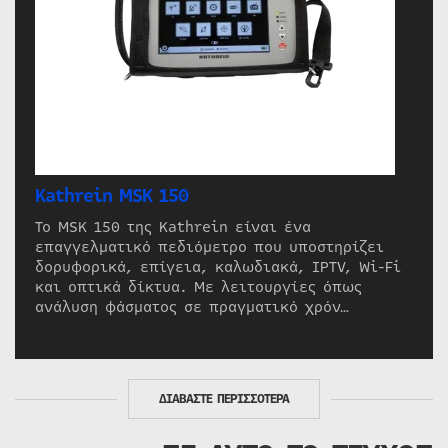
Kathrein MSK 150
Το MSK 150 της Kathrein είναι ένα
επαγγελματικό πεδιόμετρο που υποστηρίζει
δορυφορικά, επίγεια, καλωδιακά, IPTV, Wi-Fi
και οπτικά δίκτυα. Με λειτουργίες όπως
ανάλυση φάσματος σε πραγματικό χρόν…
ΔΙΑΒΑΣΤΕ ΠΕΡΙΣΣΟΤΕΡΑ