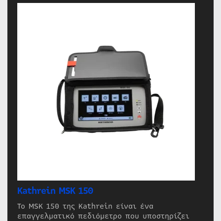
Kathrein MSK 150
Το MSK 150 της Kathrein είναι ένα
επαγγελματικό πεδιόμετρο που υποστηρίζει