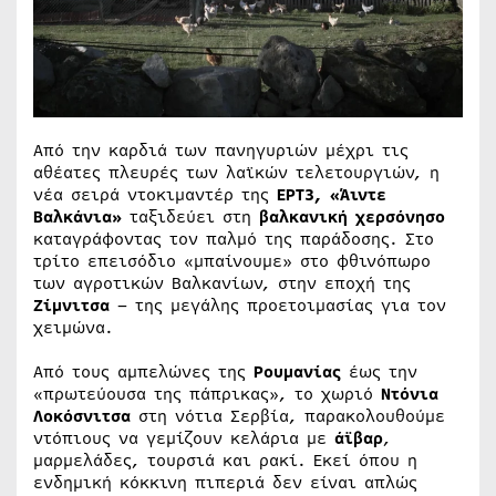
Από την καρδιά των πανηγυριών μέχρι τις
αθέατες πλευρές των λαϊκών τελετουργιών, η
νέα σειρά ντοκιμαντέρ της
ΕΡΤ3, «Άιντε
Βαλκάνια»
ταξιδεύει στη
βαλκανική χερσόνησο
καταγράφοντας τον παλμό της παράδοσης. Στο
τρίτο επεισόδιο «μπαίνουμε» στο φθινόπωρο
των αγροτικών Βαλκανίων, στην εποχή της
Ζίμνιτσα
– της μεγάλης προετοιμασίας για τον
χειμώνα.
Από τους αμπελώνες της
Ρουμανίας
έως την
«πρωτεύουσα της πάπρικας», το χωριό
Ντόνια
Λοκόσνιτσα
στη νότια Σερβία, παρακολουθούμε
ντόπιους να γεμίζουν κελάρια με
άϊβαρ
,
μαρμελάδες, τουρσιά και ρακί. Εκεί όπου η
ενδημική κόκκινη πιπεριά δεν είναι απλώς