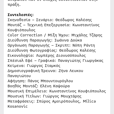
πράξη.
Συντελεστές:
Σκηνοθεσία – Σενάριο: Θεόδωρος Καλέσης
Μοντάζ – Τεχνική Επεξεργασία: Κωνσταντίνος
Κουφιόπουλος
Color Correction / Μίξη Ήχου: Μιχάλης Τζάρης
Διεύθυνση Παραγωγής: Ιωάννα Δούκα
Οργάνωση Παραγωγής – Σκριπτ: Νόπη Ράντη
Διεύθυνση Φωτογραφίας: Θεόδωρος Καλέσης
Εικονοληψία: Λυμπέρης Διονυσόπουλος
Σπέσιαλ Εφέ – Γραφικά: Παναγιώτης Γιωργάκας
Κείμενα: Γιώργος Σταμκός
Δημοσιογραφική Έρευνα: Ζήνα Λευκου
Παναγιώτου
Αφήγηση: Πάνος Μπουντουρόγλου
Βοηθός Μοντάζ: Ελένη Καψούρα
Μουσική Επιμέλεια: Κωνσταντίνος Κουφιόπουλος
Μουσική Τίτλων: Γιώργος Μουχτάρης
Μεταφράσεις: Σπύρος Αμοιρόπουλος, Milica
Kosanovic