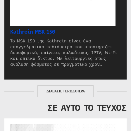
Kathrein MSK 150
Το MSK 150 της Kathrein είναι ένα
επαγγελματικό πεδιόμετρο που υποστηρίζει
δορυφορικά, επίγεια, καλωδιακά, IPTV, Wi-Fi
και οπτικά δίκτυα. Με λειτουργίες όπως
ανάλυση φάσματος σε πραγματικό χρόν…
ΔΙΑΒΑΣΤΕ ΠΕΡΙΣΣΟΤΕΡΑ
ΣΕ ΑΥΤΟ ΤΟ ΤΕΥΧΟΣ