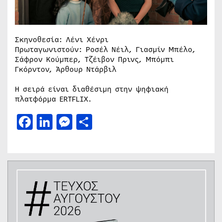
Σκηνοθεσία: Λένι Χένρι
Πρωταγωνιστούν: Ροσέλ Νέιλ, Γιασμίν Μπέλο,
Σάφρον Κούμπερ, Τζέιβον Πρινς, Μπόμπι
Γκόρντον, Άρθουρ Ντάρβιλ
Η σειρά είναι διαθέσιμη στην ψηφιακή
πλατφόρμα ERTFLIX.
Facebook
LinkedIn
Messenger
Μοιραστείτε