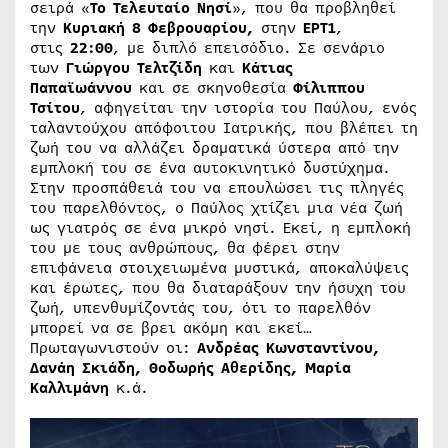
σειρά «
Το Τελευταίο Νησί
», που θα προβληθεί
την
Κυριακή 8 Φεβρουαρίου,
στην
ΕΡΤ1
,
στις
22:00
, με διπλό επεισόδιο. Σε σενάριο
των
Γιώργου Τελτζίδη
και
Κάτιας
Παπαϊωάννου
και σε σκηνοθεσία
Φίλιππου
Τσίτου
, αφηγείται την ιστορία του Παύλου, ενός
ταλαντούχου απόφοιτου Ιατρικής, που βλέπει τη
ζωή του να αλλάζει δραματικά ύστερα από την
εμπλοκή του σε ένα αυτοκινητικό δυστύχημα.
Στην προσπάθειά του να επουλώσει τις πληγές
του παρελθόντος, ο Παύλος χτίζει μια νέα ζωή
ως γιατρός σε ένα μικρό νησί. Εκεί, η εμπλοκή
του με τους ανθρώπους, θα φέρει στην
επιφάνεια στοιχειωμένα μυστικά, αποκαλύψεις
και έρωτες, που θα διαταράξουν την ήσυχη του
ζωή, υπενθυμίζοντάς του, ότι το παρελθόν
μπορεί να σε βρει ακόμη και εκεί…
Πρωταγωνιστούν οι:
Ανδρέας Κωνσταντίνου,
Δανάη Σκιάδη, Θοδωρής Αθερίδης, Μαρία
Καλλιμάνη
κ.ά.