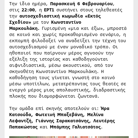
Την ίδια ημέρα,
Παρασκευή 6 Φεβρουαρίου
,
στις
22:00
, η
ΕΡΤ1
συστήνει στους τηλεθεατές
την
αυτοσχεδιαστική κωμωδία «Εκτός
Σχεδίου»
με τον
Κωνσταντίνο
Μαρκουλάκη.
Γυρισμένη «μια και έξω», μπροστά
σε κοινό και χωρίς προκαθορισμένο σενάριο, η
εκπομπή φιλοδοξεί να αναδείξει την τέχνη του
αυτοσχεδιασμού με έναν μοναδικό τρόπο. Οι
ηθοποιοί που παίρνουν μέρος αγνοούν την
εξέλιξη της ιστορίας και καθοδηγούνται
αιφνιδιαστικά, μέσω ακουστικού, από τον
σκηνοθέτη Κωνσταντίνο Μαρκουλάκη. Η
καθοδήγηση τους γίνεται γνωστή στο κοινό
μέσω υποτίτλων, μετατρέποντας τους θεατές σε
ενεργό μέρος μιας απολαυστικής, διαδραστικής
πλοκής που διαμορφώνεται ζωντανά.
Την ομάδα επί σκηνής αποτελούν οι:
Ήρα
Κατσούδα, Φωτεινή Μπαξεβάνη, Μελίνα
Λεφαντζή, Γιάννης Σαρακατσάνης, Λευτέρης
Παπακώστας
και
Μπάμπης Γαλιατσάτος
.