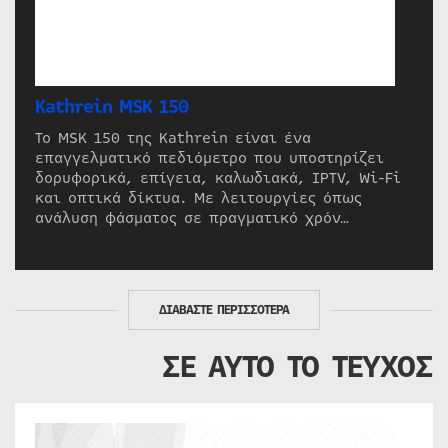
Kathrein MSK 150
Το MSK 150 της Kathrein είναι ένα
επαγγελματικό πεδιόμετρο που υποστηρίζει
δορυφορικά, επίγεια, καλωδιακά, IPTV, Wi-Fi
και οπτικά δίκτυα. Με λειτουργίες όπως
ανάλυση φάσματος σε πραγματικό χρόν…
ΔΙΑΒΑΣΤΕ ΠΕΡΙΣΣΟΤΕΡΑ
ΣΕ ΑΥΤΟ ΤΟ ΤΕΥΧΟΣ