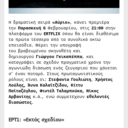
Η δραματική σειρά
«Αύριο»
, κάνει πρεμιέρα
την
Παρασκευή 6
Φεβρουαρίου, στις
21:00
στην
πλατφόρμα του
ERTFLIX
όπου θα είναι διαθέσιμα
τα πρώτα τέσσερα από τα συνολικά οκτώ
επεισόδια. Φέρει την υπογραφή
του βραβευμένου σκηνοθέτη και
δημιουργού
Γιώργου Γκικαπέππα
, και
καταγράφει σε σχεδόν πραγματικό χρόνο την
αγωνιώδη διάσωση ενός ζευγαριού που χάνεται
σ’ έναν ποταμό. Στους πρωταγωνιστικούς
ρόλους είναι οι:
Στεφανία Γουλιώτη
,
Χρήστος
Λούλης, Άννα Καλαϊτζίδου, Κίττυ
Παϊταζόγλου, Φιντέλ Ταλαμπούκα, Νίκος
Αρβανίτης
κ.ά., ενώ συμμετέχουν
εθελοντές
διασώστες
.
ΕΡΤ1:
«Εκτός σχεδίου»