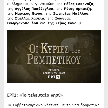
εμβληματικών γυναικών: της
Ρόζας Εσκενάζυ
,
της
Αγγέλας Παπάζογλου
, της
Ρίτας Αμπατζή
,
της
Μαρίκας Νίνου
, της
Σωτηρίας Μπέλλου
,
της
Στέλλας Χασκίλ
, της
Ιωάννας
Γεωργακοπούλου
και της
Σεβάς Χανούμ
.
ΕΡΤ1:
«Το τελευταίο νησί»
Το Σαββατοκύριακο κλείνει με τη νέα δραματική