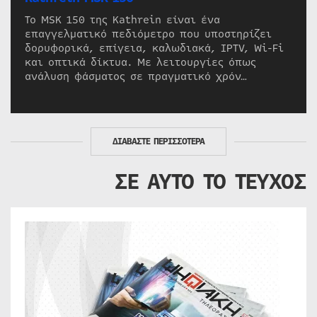
Το MSK 150 της Kathrein είναι ένα
επαγγελματικό πεδιόμετρο που υποστηρίζει
δορυφορικά, επίγεια, καλωδιακά, IPTV, Wi-Fi
και οπτικά δίκτυα. Με λειτουργίες όπως
ανάλυση φάσματος σε πραγματικό χρόν…
ΔΙΑΒΑΣΤΕ ΠΕΡΙΣΣΟΤΕΡΑ
ΣΕ ΑΥΤΟ ΤΟ ΤΕΥΧΟΣ