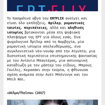
Το πασχαλινό αβγό του
ERTFLIX
ανοίγει και
είναι όλο εκπλήξεις.
Θρίλερ
,
ρομαντικές
ταινίες
,
περιπέτειες
, αλλά και
αληθινές
ιστορίες
βρίσκονται μέσα στη ψηφιακή
πλατφόρμα της ΕΡΤ για όλους εσάς. Ένα
ψυχολογικό θρίλερ από τη Νορβηγία, μία
ρομαντική ιστορία απελευθέρωσης, ένα
συγκλονιστικό νέο-νουάρ από την Αίγυπτο, μια
δυστοπική περιπέτεια επιστημονικής φαντασίας
με τον Αντόνιο Μπαντέρας, μια αστυνομική
καταδίωξη με τον μάστερ του είδους, Μπρους
Γουίλις. Κερασάκι στην τούρτα, η φθίνουσα
σχέση ανάμεσα στην Ανέτ Μπένινγκ και τον
Μπιλ Νάι.
«Θέλμα/Thelma» (2017)