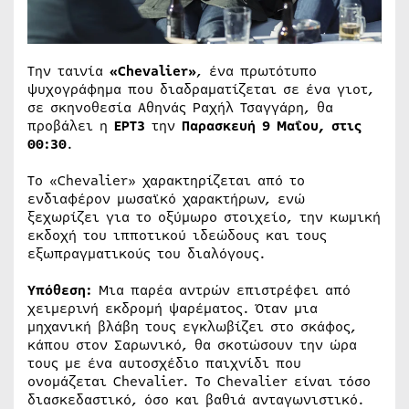
Την ταινία
«Chevalier»
, ένα πρωτότυπο
ψυχογράφημα που διαδραματίζεται σε ένα γιοτ,
σε σκηνοθεσία Αθηνάς Ραχήλ Τσαγγάρη, θα
προβάλει η
ΕΡΤ3
την
Παρασκευή 9 Μαΐου, στις
00:30
.
Tο «Chevalier» χαρακτηρίζεται από το
ενδιαφέρον μωσαϊκό χαρακτήρων, ενώ
ξεχωρίζει για το οξύμωρο στοιχείο, την κωμική
εκδοχή του ιπποτικού ιδεώδους και τους
εξωπραγματικούς του διαλόγους.
Υπόθεση:
Μια παρέα αντρών επιστρέφει από
χειμερινή εκδρομή ψαρέματος. Όταν μια
μηχανική βλάβη τους εγκλωβίζει στο σκάφος,
κάπου στον Σαρωνικό, θα σκοτώσουν την ώρα
τους με ένα αυτοσχέδιο παιχνίδι που
ονομάζεται Chevalier. To Chevalier είναι τόσο
διασκεδαστικό, όσο και βαθιά ανταγωνιστικό.