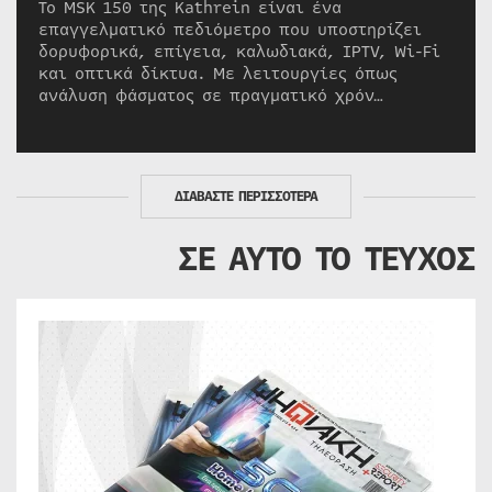
Το MSK 150 της Kathrein είναι ένα
επαγγελματικό πεδιόμετρο που υποστηρίζει
δορυφορικά, επίγεια, καλωδιακά, IPTV, Wi-Fi
και οπτικά δίκτυα. Με λειτουργίες όπως
ανάλυση φάσματος σε πραγματικό χρόν…
ΔΙΑΒΑΣΤΕ ΠΕΡΙΣΣΟΤΕΡΑ
ΣΕ ΑΥΤΟ ΤΟ ΤΕΥΧΟΣ