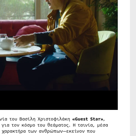
νία του Βασίλη Χριστοφιλάκη
«
Guest
Star
»
,
για τον κόσμο του θεάματος. Η ταινία, μέσα
ό χαρακτήρα των ανθρώπων—εκείνον που