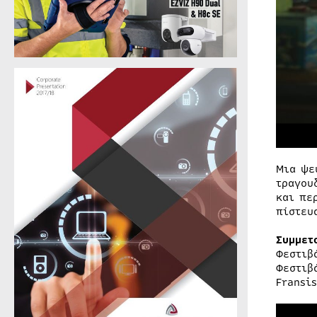
Μια ψε
τραγου
και πε
πίστευ
Συμμετ
Φεστιβ
Φεστιβ
Fransis