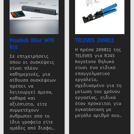
MaxHub XBar W70
TELEVES 209811
kit
Η πρέσα 209811 της
TELEVES για RJ45
Σε επιχειρήσεις
Keystone θηλυκό
όπου οι συσκέψεις
είναι ένα ειδικό
είναι πλέον
επαγγελματικό
καθημερινές, μια
εργαλείο,
αίθουσα συσκέψεων
σχεδιασμένο για τη
πρέπει να
μείωση του χρόνου
λειτουργεί άμεσα,
εργασίας, ειδικά
καθαρά και
όταν πρόκειται για
αξιόπιστα, είτε
εγκατάσταση με
συμμετέχουν
μεγάλο αριθμό συν…
άνθρωποι από το
ίδιο γραφείο είτε
ομάδες από διαφο…