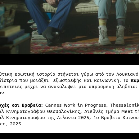
ύτικη ερωτική ιστορία στήνεται γύρω από τον Λουκιαν
δίστρια που μοιάζει εξωστρεφής και κοινωνική. Το
παρ
ριπέτειες μέχρι να ανακαλύψει μία απρόσμενη αλήθεια:
αν.
οχές και Βραβεία:
Cannes Work in Progress, Thessalonik
άλ Κινηματογράφου Θεσσαλονίκης, Διεθνές Τμήμα Meet th
άλ Κινηματογράφου της Ατλάντα 2025, 1o Βραβείο Κοινο
co, 2025.