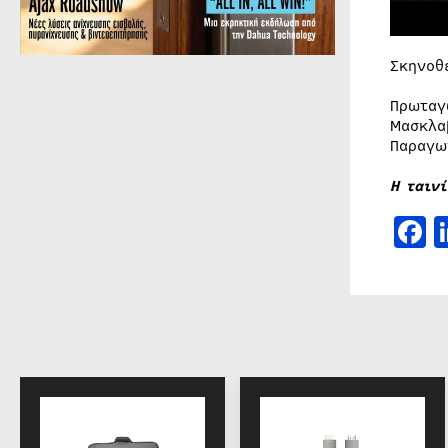
Σκ
Πρωταγ
Μασκλα
Παραγω
Η ταινί
F