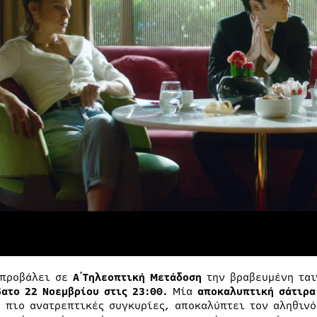
 προβάλει σε
Α΄Τηλεοπτική Μετάδοση
την βραβευμένη ται
βατο 22 Νοεμβρίου στις 23:00.
Μία
αποκαλυπτική
σάτιρα
ς πιο ανατρεπτικές συγκυρίες, αποκαλύπτει τον αληθιν