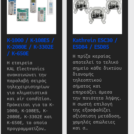
K-1000 / K-108ES /
Kathrein ESC30 /
K-2080E / K-3302E
ESD84 / ESD85
/ K-650E
Η πρίζα κεραίας
αποτελεί το τελικό
Η εταιρεία
σημείο κάθε δικτύου
KAL Electronics
διανομής
ανακοινώνει την
τηλεοπτικού
παραλαβή σειράς
σήματος και
τηλεχειριστηρίων
επηρεάζει άμεσα
για κλιματιστικά
την ποιότητα λήψης.
και air condition.
Η σωστή επιλογή
Πρόκειται για τα K-
της εξασφαλίζει
1000, K-108ES, K-
αξιόπιστη μετάδοση,
2080E, K-3302E και
χαμηλές απώλειες
K-650E, τα οποία
και σ…
προγραμματίζον…