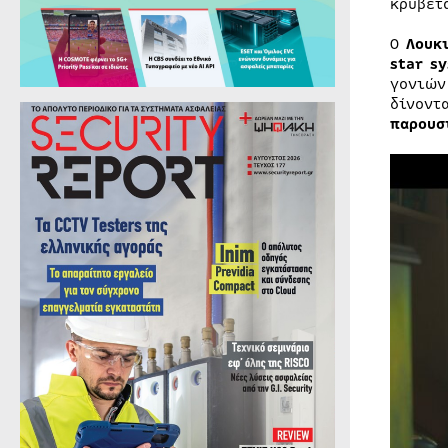
κρύβετ
Ο
Λουκ
star s
γονιών
δίνοντ
παρουσ