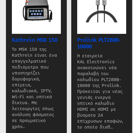
Kathrein MSK 150
Prolink PLT288B-
10000
Το MSK 150 της
Kathrein είναι ένα
Η εταιρεία
επαγγελματικό
KAL Electronics
πεδιόμετρο που
ανακοινώνει νέα
υποστηρίζει
παραλαβή του
δορυφορικά,
καλωδίου PLT288B-
επίγεια,
10000 της Prolink.
καλωδιακά, IPTV,
Πρόκειται για νέας
Wi-Fi και οπτικά
γενιάς ενεργό
δίκτυα. Με
οπτικό καλώδιο
λειτουργίες όπως
HDMI σε HDMI με
ανάλυση φάσματος
βύσματα 24
σε πραγματικό
επίχρυσων επαφών,
χρόν…
το οποίο διαθ…