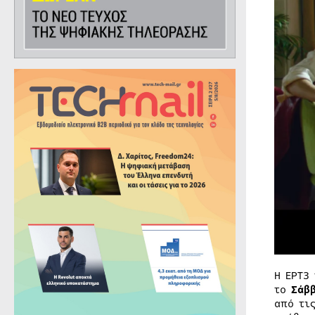
Η ΕΡΤ3
το
Σάβ
από τι