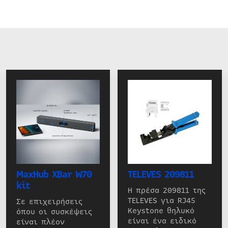
MaxHub XBar W70
TELEVES 209811
kit
Η πρέσα 209811 της
TELEVES για RJ45
Σε επιχειρήσεις
Keystone θηλυκό
όπου οι συσκέψεις
είναι ένα ειδικό
είναι πλέον