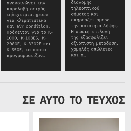
διανομής
ανακοινώνει την
τηλεοπτικού
παραλαβή σειράς
σήματος και
τηλεχειριστηρίων
επηρεάζει άμεσα
για κλιματιστικά
την ποιότητα λήψης.
και air condition.
Η σωστή επιλογή
Πρόκειται για τα K-
της εξασφαλίζει
1000, K-108ES, K-
αξιόπιστη μετάδοση,
2080E, K-3302E και
χαμηλές απώλειες
K-650E, τα οποία
και σ…
προγραμματίζον…
ΣΕ ΑΥΤΟ ΤΟ ΤΕΥΧΟΣ