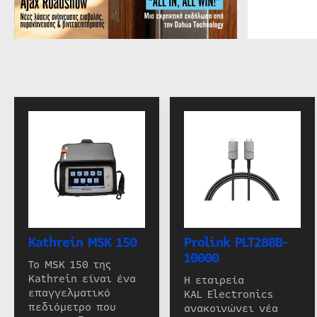
Kathrein MSK 150
Prolink PLT288B-
10000
Το MSK 150 της
Kathrein είναι ένα
Η εταιρεία
επαγγελματικό
KAL Electronics
πεδιόμετρο που
ανακοινώνει νέα