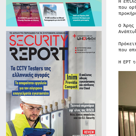
Η επιλ
που ορ
προκήρ
Ο Άρης
Ανάπτυ
Πρόκει
που απ
Η ΕΡΤ 