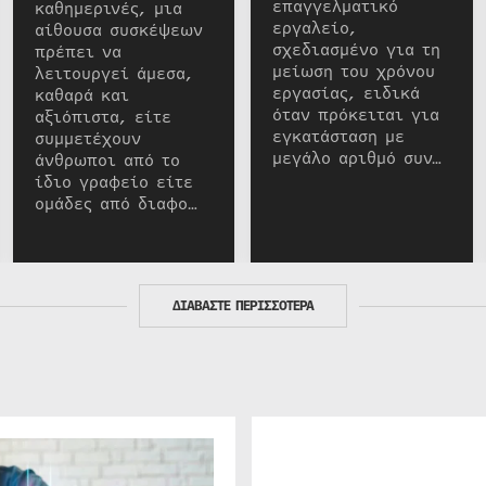
επαγγελματικό
καθημερινές, μια
εργαλείο,
αίθουσα συσκέψεων
σχεδιασμένο για τη
πρέπει να
μείωση του χρόνου
λειτουργεί άμεσα,
εργασίας, ειδικά
καθαρά και
όταν πρόκειται για
αξιόπιστα, είτε
εγκατάσταση με
συμμετέχουν
μεγάλο αριθμό συν…
άνθρωποι από το
ίδιο γραφείο είτε
ομάδες από διαφο…
ΔΙΑΒΑΣΤΕ ΠΕΡΙΣΣΟΤΕΡΑ