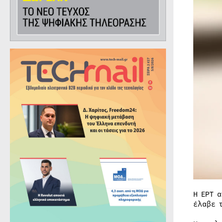
Η ΕΡΤ 
έλαβε 