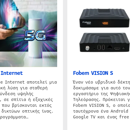
Internet
Fobem VISION S
e Internet αποτελεί μια
Έναν νέο υβριδικό δέκτ
κή λύση για σταθερή
δοκιμάσαμε για αυτό τον
σύνδεση υψηλής
εργαστήριο της Ψηφιακή
, σε σπίτια ή εξοχικές
Τηλεόρασης. Πρόκειται γ
 που βρίσκονται εκτός
Fobem VISION S, ο οποίο
 δικτύων οπτικής ίνας.
ταυτόχρονα ένα Android
προγράμματα…
Google TV και ένας free