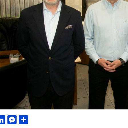
acebook
LinkedIn
Messenger
Μοιραστείτε