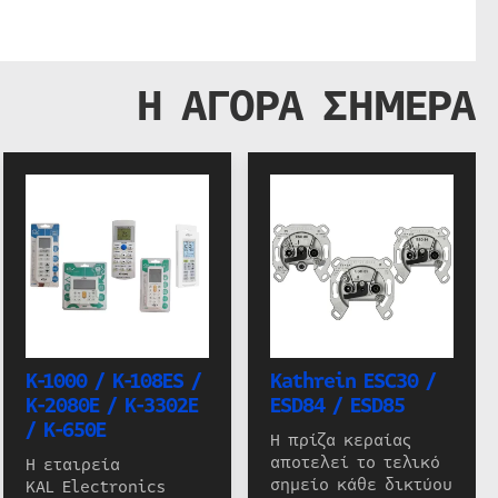
Η ΑΓΟΡΑ ΣΗΜΕΡΑ
K-1000 / K-108ES /
Kathrein ESC30 /
K-2080E / K-3302E
ESD84 / ESD85
/ K-650E
Η πρίζα κεραίας
αποτελεί το τελικό
Η εταιρεία
σημείο κάθε δικτύου
KAL Electronics