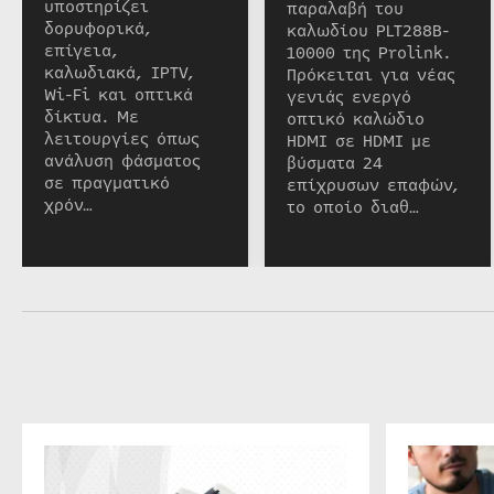
υποστηρίζει
παραλαβή του
δορυφορικά,
καλωδίου PLT288B-
επίγεια,
10000 της Prolink.
καλωδιακά, IPTV,
Πρόκειται για νέας
Wi-Fi και οπτικά
γενιάς ενεργό
δίκτυα. Με
οπτικό καλώδιο
λειτουργίες όπως
HDMI σε HDMI με
ανάλυση φάσματος
βύσματα 24
σε πραγματικό
επίχρυσων επαφών,
χρόν…
το οποίο διαθ…