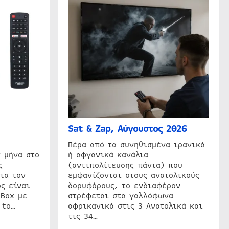
Sat & Zap, Αύγουστος 2026
η
Πέρα από τα συνηθισμένα ιρανικά
 μήνα στο
ή αφγανικά κανάλια
ς
(αντιπολίτευσης πάντα) που
ια τον
εμφανίζονται στους ανατολικούς
ς είναι
δορυφόρους, το ενδιαφέρον
 Box με
στρέφεται στα γαλλόφωνα
 to…
αφρικανικά στις 3 Ανατολικά και
τις 34…