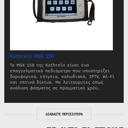
Kathrein MSK 150
Το MSK 150 της Kathrein είναι ένα
επαγγελματικό πεδιόμετρο που υποστηρίζει
δορυφορικά, επίγεια, καλωδιακά, IPTV, Wi-Fi
και οπτικά δίκτυα. Με λειτουργίες όπως
ανάλυση φάσματος σε πραγματικό χρόν…
ΔΙΑΒΑΣΤΕ ΠΕΡΙΣΣΟΤΕΡΑ