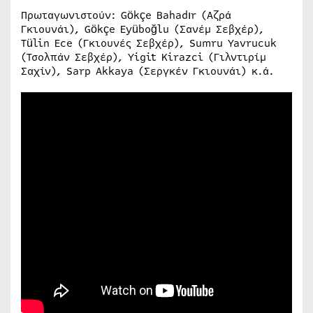
Πρωταγωνιστούν: Gökçe Bahadır (Αζρά
Γκιουνάι), Gökçe Eyüboğlu (Σανέμ Σεβχέρ),
Tülin Ece (Γκιουνές Σεβχέρ), Sumru Yavrucuk
(Τσολπάν Σεβχέρ), Yigit Kirazci (Γιλντιρίμ
Σαχίν), Sarp Akkaya (Σεργκέν Γκιουνάι) κ.ά.