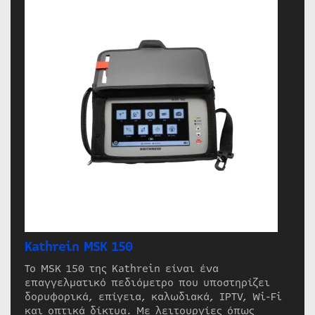
Kathrein MSK 150
Το MSK 150 της Kathrein είναι ένα
επαγγελματικό πεδιόμετρο που υποστηρίζει
δορυφορικά, επίγεια, καλωδιακά, IPTV, Wi-Fi
και οπτικά δίκτυα. Με λειτουργίες όπως