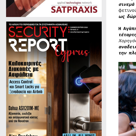
σινεμά
φετινο
ως δώρ
Η Αγάπ
τέταρτ
Χορηγό
αναδει
την πλ