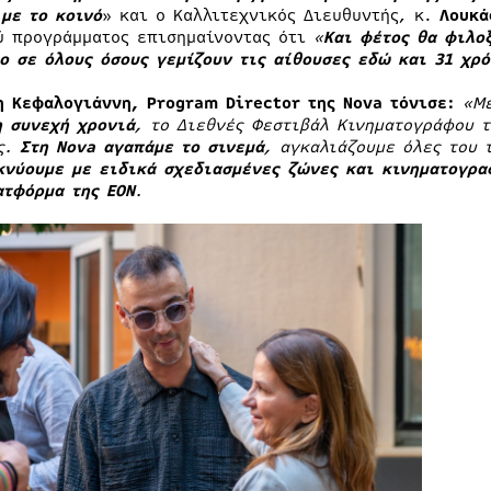
 με το κοινό
» και ο Καλλιτεχνικός Διευθυντής, κ.
Λουκά
ύ προγράμματος επισημαίνοντας ότι
«
Και φέτος θα φιλοξ
ο σε όλους όσους γεμίζουν τις αίθουσες εδώ και 31 χρό
η Κεφαλογιάννη,
Program
Director
της
Nova
τόνισε:
«Μ
η συνεχή χρονιά
, το Διεθνές Φεστιβάλ Κινηματογράφου 
ς.
Στη
Nova
αγαπάμε το σινεμά
, αγκαλιάζουμε όλες του 
κνύουμε με ειδικά σχεδιασμένες ζώνες και κινηματογρ
ατφόρμα της ΕΟΝ
.