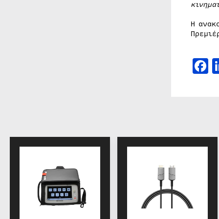
κινημα
Η ανακ
Πρεμιέ
F