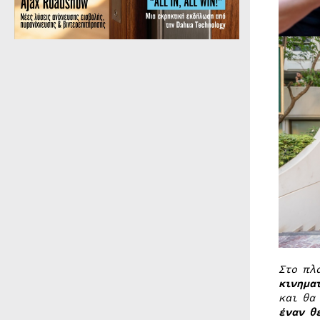
Στο πλ
κινημα
και θα
έναν θ