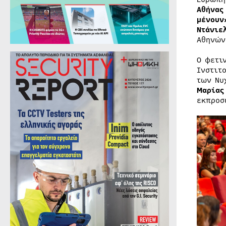
Αθήνας
μένου
Ντάνιε
Αθηνών
Ο φετι
Ινστιτ
των Νυ
Μαρίας
εκπροσ