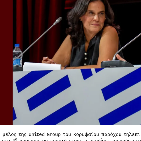
,
μέλος της United Group του κορυφαίου παρόχου τηλεπ
η
 για 4
συνεχόμενη χρονιά είναι ο μεγάλος χορηγός στ