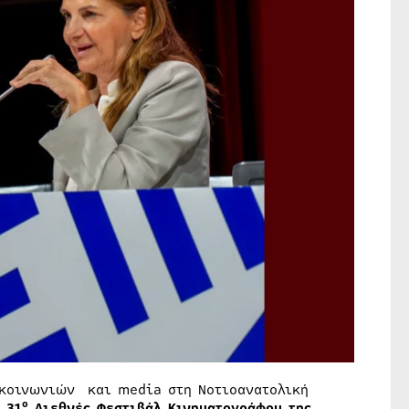
ικοινωνιών και media στη Νοτιοανατολική
ο
ο
31
Διεθνές Φεστιβάλ Κινηματογράφου της