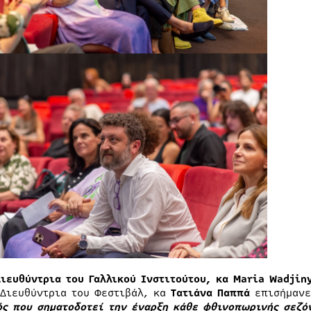
Διευθύντρια του Γαλλικού Ινστιτούτου, κα Maria Wadjin
 Διευθύντρια του Φεστιβάλ, κα
Τατιάνα Παππά
επισήμανε
ός που σηματοδοτεί την έναρξη κάθε φθινοπωρινής σεζό