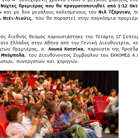
 Νύχτες Πρεμιέρας που θα πραγματοποιηθεί από 1-12 Οκτ
ν»
και με δύο μεγάλους καλεσμένους τον
Νιλ Τζόρνταν,
π
λ Ντέι-Λιούις
, που θα παραστεί στην παγκόσμια πρεμιέρ
νός διεθνής θεσμός παρουσιάστηκε την Τετάρτη 17 Σεπτε
ούτο Ελλάδος στην Αθήνα από την Γενική Διευθύντρια, 
χτών Πρεμιέρας, κ.
Λουκά Κατσίκα
, παρουσία της Προέδ
 Μπόμπολα
, του Διευθύνοντος Συμβούλου του ΕΚΚΟΜΕΔ Α.
ώπων, συνεργατών και χορηγών.