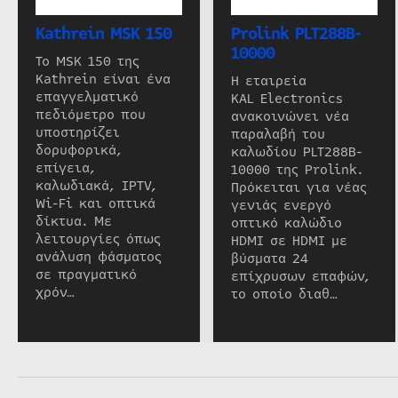
Kathrein MSK 150
Prolink PLT288B-
10000
Το MSK 150 της
Kathrein είναι ένα
Η εταιρεία
επαγγελματικό
KAL Electronics
πεδιόμετρο που
ανακοινώνει νέα
υποστηρίζει
παραλαβή του
δορυφορικά,
καλωδίου PLT288B-
επίγεια,
10000 της Prolink.
καλωδιακά, IPTV,
Πρόκειται για νέας
Wi-Fi και οπτικά
γενιάς ενεργό
δίκτυα. Με
οπτικό καλώδιο
λειτουργίες όπως
HDMI σε HDMI με
ανάλυση φάσματος
βύσματα 24
σε πραγματικό
επίχρυσων επαφών,
χρόν…
το οποίο διαθ…