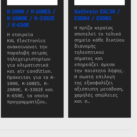
K-1000 / K-108ES /
Kathrein ESC30 /
K-2080E / K-3302E
ESD84 / ESD85
/ K-650E
Η πρίζα κεραίας
αποτελεί το τελικό
Η εταιρεία
σημείο κάθε δικτύου
KAL Electronics
διανομής
ανακοινώνει την
τηλεοπτικού
παραλαβή σειράς
σήματος και
τηλεχειριστηρίων
επηρεάζει άμεσα
για κλιματιστικά
την ποιότητα λήψης.
και air condition.
Η σωστή επιλογή
Πρόκειται για τα K-
της εξασφαλίζει
1000, K-108ES, K-
αξιόπιστη μετάδοση,
2080E, K-3302E και
χαμηλές απώλειες
K-650E, τα οποία
και σ…
προγραμματίζον…