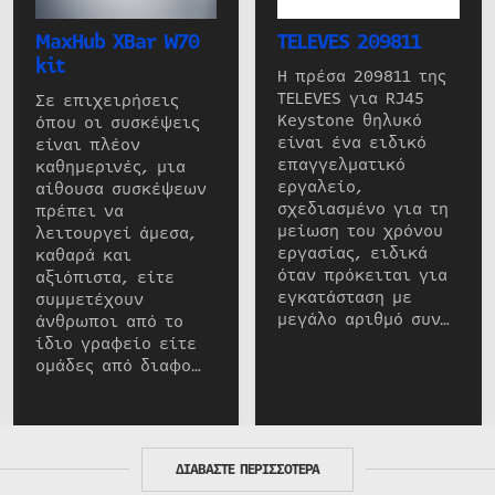
MaxHub XBar W70
TELEVES 209811
kit
Η πρέσα 209811 της
TELEVES για RJ45
Σε επιχειρήσεις
Keystone θηλυκό
όπου οι συσκέψεις
είναι ένα ειδικό
είναι πλέον
επαγγελματικό
καθημερινές, μια
εργαλείο,
αίθουσα συσκέψεων
σχεδιασμένο για τη
πρέπει να
μείωση του χρόνου
λειτουργεί άμεσα,
εργασίας, ειδικά
καθαρά και
όταν πρόκειται για
αξιόπιστα, είτε
εγκατάσταση με
συμμετέχουν
μεγάλο αριθμό συν…
άνθρωποι από το
ίδιο γραφείο είτε
ομάδες από διαφο…
ΔΙΑΒΑΣΤΕ ΠΕΡΙΣΣΟΤΕΡΑ