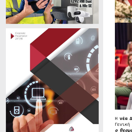
Η
νέα 
Γενική
ο θεσμ