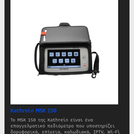
Kathrein MSK 150
Το MSK 150 της Kathrein είναι ένα
επαγγελματικό πεδιόμετρο που υποστηρίζει
δορυφορικά, επίγεια, καλωδιακά, IPTV, Wi-Fi