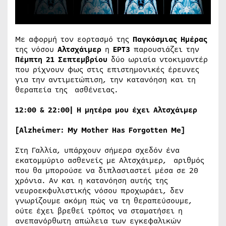
Με αφορμή τον εορτασμό της
Παγκόσμιας Ημέρας
της νόσου
Αλτσχάιμερ
η
ΕΡΤ3
παρουσιάζει την
Πέμπτη 21 Σεπτεμβρίου
δύο ωριαία ντοκιμαντέρ
που ρίχνουν φως στις επιστημονικές έρευνες
για την αντιμετώπιση, την κατανόηση και τη
θεραπεία της ασθένειας.
12:00 & 22:00|
Η
μητέρα
μου
έχει
Αλτσχάιμερ
[Alzheimer: My Mother Has Forgotten Me]
Στη Γαλλία, υπάρχουν σήμερα σχεδόν ένα
εκατομμύριο ασθενείς με Αλτσχάιμερ, αριθμός
που θα μπορούσε να διπλασιαστεί μέσα σε 20
χρόνια. Αν και η κατανόηση αυτής της
νευροεκφυλιστικής νόσου προχωράει, δεν
γνωρίζουμε ακόμη πώς να τη θεραπεύσουμε,
ούτε έχει βρεθεί τρόπος να σταματήσει η
ανεπανόρθωτη απώλεια των εγκεφαλικών