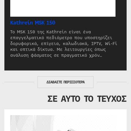
Kathrein MSK 150
Το MSK 150 της Kathrein είναι ένα
επαγγελματικό πεδιόμετρο που υποστηρίζει
δορυφορικά, επίγεια, καλωδιακά, IPTV, Wi-Fi
και οπτικά δίκτυα. Με λειτουργίες όπως
ανάλυση φάσματος σε πραγματικό χρόν…
ΔΙΑΒΑΣΤΕ ΠΕΡΙΣΣΟΤΕΡΑ
ΣΕ ΑΥΤΟ ΤΟ ΤΕΥΧΟΣ