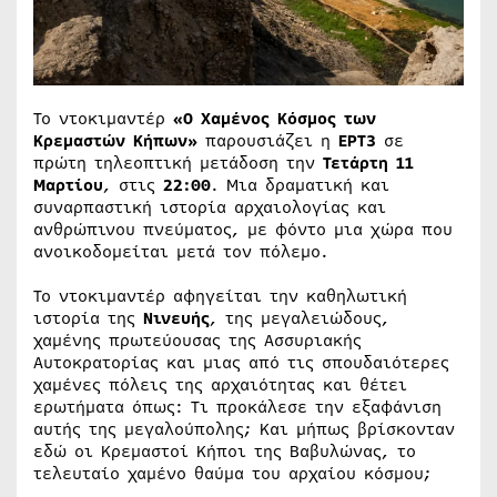
Το ντοκιμαντέρ
«Ο Χαμένος Κόσμος των
Κρεμαστών Κήπων»
παρουσιάζει η
ΕΡΤ3
σε
πρώτη τηλεοπτική μετάδοση την
Τετάρτη 11
Μαρτίου
, στις
22:00
. Μια δραματική και
συναρπαστική ιστορία αρχαιολογίας και
ανθρώπινου πνεύματος, με φόντο μια χώρα που
ανοικοδομείται μετά τον πόλεμο.
Το ντοκιμαντέρ αφηγείται την καθηλωτική
ιστορία της
Νινευής
, της μεγαλειώδους,
χαμένης πρωτεύουσας της Ασσυριακής
Αυτοκρατορίας και μιας από τις σπουδαιότερες
χαμένες πόλεις της αρχαιότητας και θέτει
ερωτήματα όπως: Τι προκάλεσε την εξαφάνιση
αυτής της μεγαλούπολης; Και μήπως βρίσκονταν
εδώ οι Κρεμαστοί Κήποι της Βαβυλώνας, το
τελευταίο χαμένο θαύμα του αρχαίου κόσμου;