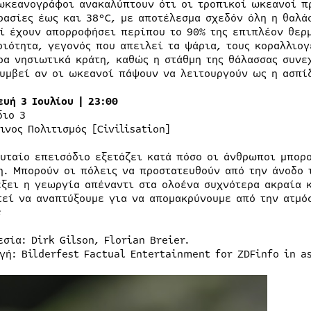
ωκεανογράφοι ανακαλύπτουν ότι οι τροπικοί ωκεανοί π
ρασίες έως και 38°C, με αποτέλεσμα σχεδόν όλη η θαλά
ί έχουν απορροφήσει περίπου το 90% της επιπλέον θερ
ριότητα, γεγονός που απειλεί τα ψάρια, τους κοραλλιογ
ρα νησιωτικά κράτη, καθώς η στάθμη της θάλασσας συνεχ
συμβεί αν οι ωκεανοί πάψουν να λειτουργούν ως η ασπίδ
ευή 3 Ιουλίου | 23:00
διο 3
ινος Πολιτισμός [Civilisation]
ευταίο επεισόδιο εξετάζει κατά πόσο οι άνθρωποι μπορ
η. Μπορούν οι πόλεις να προστατευθούν από την άνοδο τ
έξει η γεωργία απέναντι στα ολοένα συχνότερα ακραία 
τεί να αναπτύξουμε για να απομακρύνουμε από την ατμό
;
σία: Dirk Gilson, Florian Breier.
γή: Bilderfest Factual Entertainment for ZDFinfo in a