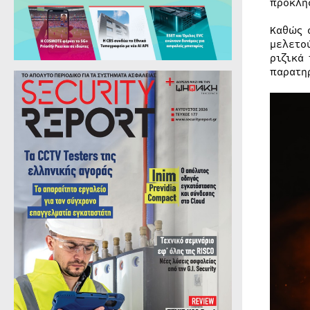
προκλή
Καθώς 
μελετο
ριζικά
παρατη