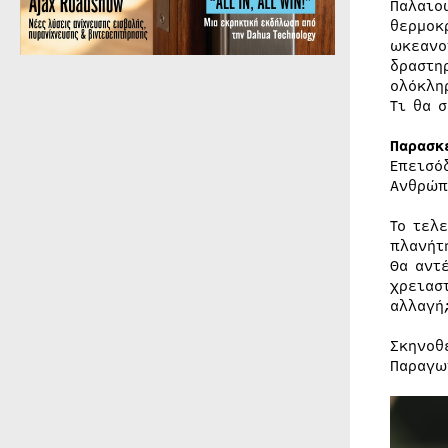
Παλαιο
θερμοκ
ωκεανο
δραστη
ολόκλη
Τι θα 
Παρασκ
Επεισό
Ανθρώπ
Το τελ
πλανήτ
Θα αντ
χρειασ
αλλαγή
Σκηνοθε
Παραγω