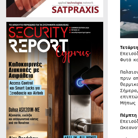
Τετάρτη
Επεισό
Φυτά κ
Παλαιο
πριν α
θερμικ
Σήμερα
επιπτώ
Μήπως 
Πέμπτη
Επεισό
Ωκεανο