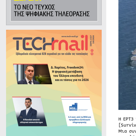
Η ΕΡΤ3
[Survi
Μια συ