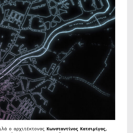
μιλά ο αρχιτέκτoνας
Κωνσταντίνος Κατσιμίγας
,