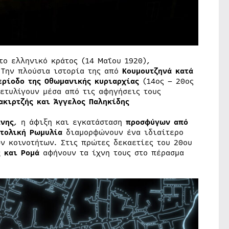
το ελληνικό κράτος (14 Μαΐου 1920),
 Την πλούσια ιστορία της από
Κουμουτζηνά κατά
περίοδο της Οθωμανικής κυριαρχίας
(14ος – 20ος
ξετυλίγουν μέσα από τις αφηγήσεις τους
ακιρτζής και Άγγελος Παληκίδης
άνης
, η άφιξη και εγκατάσταση
προσφύγων από
ατολική Ρωμυλία
διαμορφώνουν ένα ιδιαίτερο
ν κοινοτήτων. Στις πρώτες δεκαετίες του 20ου
 και Ρομά
αφήνουν τα ίχνη τους στο πέρασμα