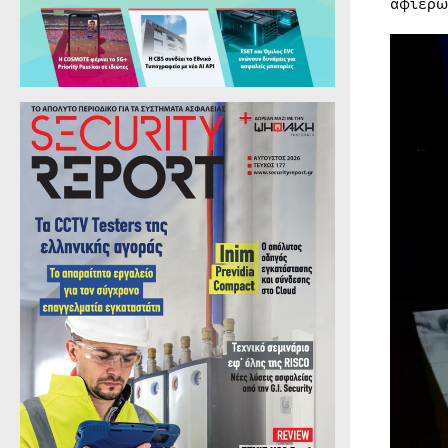
αφιερω