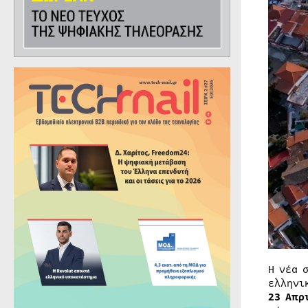
Η νέα 
ελληνι
23 Απρ