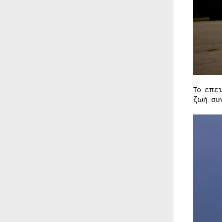
Το επε
ζωή συ