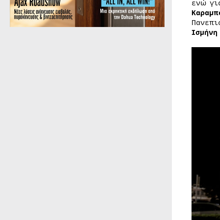
ενώ γι
Καραμπ
Πανεπι
Ισμήνη