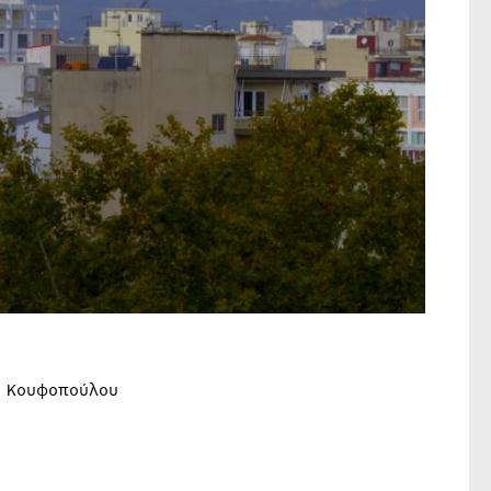
α Κουφοπούλου