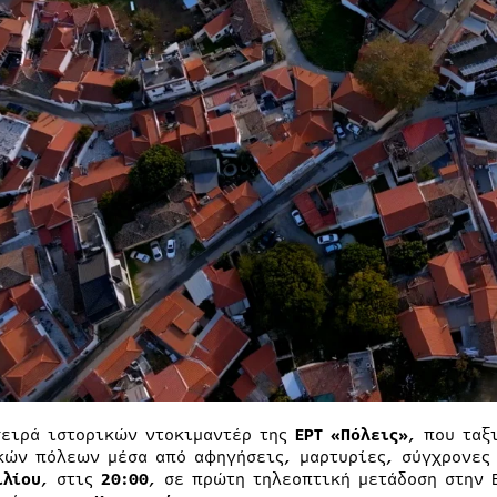
σειρά ιστορικών ντοκιμαντέρ της
ΕΡΤ «Πόλεις»
, που ταξ
κών πόλεων μέσα από αφηγήσεις, μαρτυρίες, σύγχρονες 
ιλίου
, στις
20:00
, σε πρώτη τηλεοπτική μετάδοση στην 