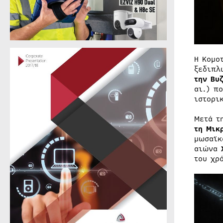
Η Κομο
ξεδιπλ
την Βυ
αι.) π
ιστορι
Μετά τ
τη Μικ
μωσαϊκ
αιώνα
του χρ