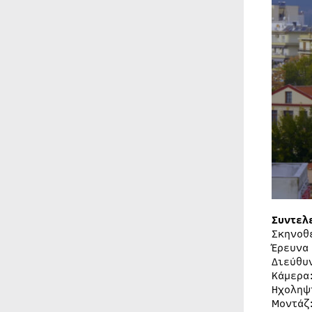
Συντελ
Σκηνοθ
Έρευνα
Διεύθυ
Κάμερα
Ηχοληψ
Μοντάζ