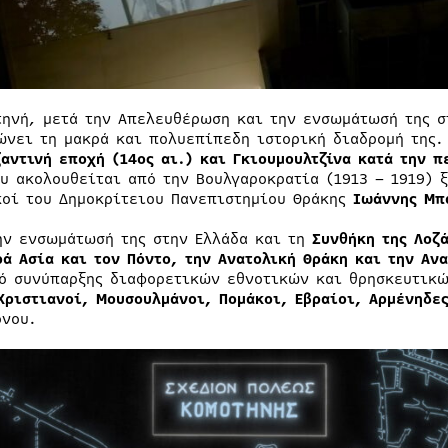
τηνή, μετά την Απελευθέρωση και την ενσωμάτωσή της σ
ώνει τη μακρά και πολυεπίπεδη ιστορική διαδρομή της.
ζαντινή εποχή (14ος αι.) και Γκιουμουλτζίνα κατά την 
ου ακολουθείται από την Βουλγαροκρατία (1913 – 1919) 
κοί του Δημοκρίτειου Πανεπιστημίου Θράκης
Ιωάννης Μπ
ην ενσωμάτωσή της στην Ελλάδα και τη
Συνθήκη της Λοζ
ρά Ασία και τον Πόντο, την Ανατολική Θράκη και την Αν
ό συνύπαρξης διαφορετικών εθνοτικών και θρησκευτικώ
Χριστιανοί, Μουσουλμάνοι, Πομάκοι, Εβραίοι, Αρμένηδες
όνου.