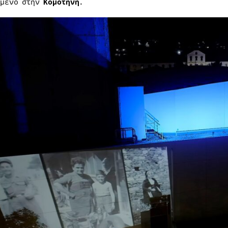
μένο στην
Κομοτηνή
.