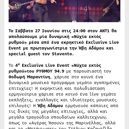
Το Σάββατο 27 Ιουνίου στις 24:00 στον ΑΝΤ1 θα
απολαύσουμε μία δυναμική «Νύχτα εκτός
ρυθμού» μέσα από ένα εκρηκτικό Exclusive Live
Event με πρωταγωνίστρια την Ήβη Αδάμου και
special guest τον Stavento.
ο
Το
4
Exclusive Live Event «Νύχτα εκτός
ρυθμού»του ΡΥΘΜΟΥ 94.9
με παρουσιαστή τον
Θοδωρή Μαραντίνη
, χάρισε στο κοινό ένα
δυναμικό μουσικό πρόγραμμα γεμάτο αγαπημένες
επιτυχίες! Η εκρηκτική και πολυδιάσταση
ερμηνεύτρια χάρισε στο κοινό ένα live γεμάτο
εκπλήξεις, εναλλαγές και ιδιαίτερες μουσικές
επιλογές! Η
Ήβη Αδάμου
ερμήνευσε κάποιες από
τις δικές της μεγάλες επιτυχίες, αλλά και
μεγάλα τραγούδια σπουδαίων καλλιτεχνών,
όπως το «Αγέρας Ήσουν» της Μαρινέλλας, αλλά
και το «Μετάνιωσες» του Στέλιου Καζαντζίδη.