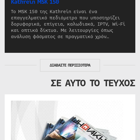
Kathrein MSK 150
Το MSK 150 της Kathrein είναι ένα
επαγγελματικό πεδιόμετρο που υποστηρίζει
δορυφορικά, επίγεια, καλωδιακά, IPTV, Wi-Fi
και οπτικά δίκτυα. Με λειτουργίες όπως
ανάλυση φάσματος σε πραγματικό χρόν…
ΔΙΑΒΑΣΤΕ ΠΕΡΙΣΣΟΤΕΡΑ
ΣΕ ΑΥΤΟ ΤΟ ΤΕΥΧΟΣ