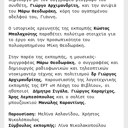
συνθέτη,
Γιώργο Αρχιμανδρίτη,
και την ανιψιά
του
Μάρω Θεοδωράκη
, κόρη του αγαπημένου
αδελφού του, Γιάννη.
Ο ιστορικός ερευνητής της εκπομπής
Κώστας
Μπαλαχούτης
παραθέτει πολύτιμα στοιχεία για
το έργο και την προσωπικότητα του
πολυαγαπημένου Μίκη Θεοδωράκη.
Στην παρέα της εκπομπής, η μουσικός-
συγγραφέας
Μάρω Θεοδωράκη
, ο συγγραφέας και
δημιουργός ραδιοφωνικών και τηλεοπτικών
ντοκιμαντέρ τέχνης και πολιτισμού
δρ Γιώργος
Αρχιμανδρίτης
, παρουσιαστής της λογοτεχνικής
εκπομπής της ΕΡΤ «Η Λέσχη του Βιβλίου», οι
ηθοποιοί
Δήμητρα Σιγάλα
,
Γιώργος Καραμίχος
,
Άρης Λεμπεσόπουλος
και ο σολίστ του
μπουζουκιού
Μανώλης Καραντίνης
.
Παρουσίαση:
Μελίνα Ασλανίδου, Χρήστος
Νικολόπουλος
Σύμβουλος εκπομπής:
Λίνα Νικολακοπούλου