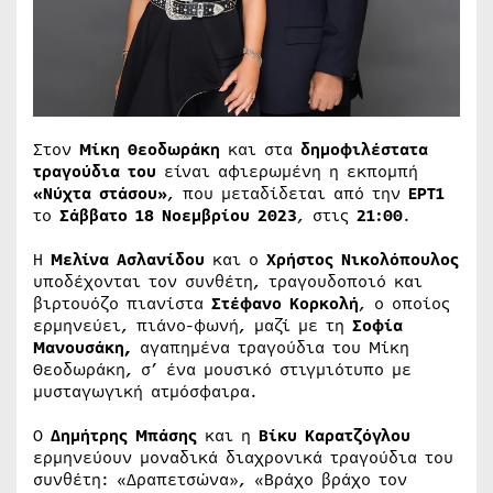
Στον
Μίκη Θεοδωράκη
και στα
δημοφιλέστατα
τραγούδια του
είναι αφιερωμένη η εκπομπή
«Νύχτα στάσου»
, που μεταδίδεται από την
ΕΡΤ1
το
Σάββατο 18 Νοεμβρίου 2023
, στις
21:00
.
Η
Μελίνα Ασλανίδου
και ο
Χρήστος Νικολόπουλος
υποδέχονται τον συνθέτη, τραγουδοποιό και
βιρτουόζο πιανίστα
Στέφανο Κορκολή
, ο οποίος
ερμηνεύει, πιάνο-φωνή, μαζί με τη
Σοφία
Μανουσάκη,
αγαπημένα τραγούδια του Μίκη
Θεοδωράκη, σ’ ένα μουσικό στιγμιότυπο με
μυσταγωγική ατμόσφαιρα.
Ο
Δημήτρης Μπάσης
και η
Βίκυ Καρατζόγλου
ερμηνεύουν μοναδικά διαχρονικά τραγούδια του
συνθέτη: «Δραπετσώνα», «Βράχο βράχο τον