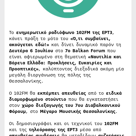
Το
ενημερωτικό ραδιόφωνο 102FM της ΕΡΤ3
,
κάνει πράξη το μότο του
«Ό,τι συμβαίνει,
ακούγεται εδώ!»
και δίνει δυναμικό παρόν τη
Δευτέρα 6 Ιουλίου
στο
7ο Balkan Forum
που
είναι αφιερωμένο στη θεματική
«Ναυτιλία και
Βόρεια Ελλάδα: Προκλήσεις, Ευκαιρίες και
Προοπτικές»
, καλύπτοντας διεξοδικά ακόμη μία
μεγάλη διοργάνωση της πόλης της
Θεσσαλονίκης.
Ο 102FM θα
εκπέμπει απευθείας
από το
ειδικά
διαμορφωμένο στούντιο
που θα εγκαταστήσει
στον
χώρο διεξαγωγής του 7ου Διαβαλκανικού
Φόρουμ
, στο
Μέγαρο Μουσικής Θεσσαλονίκης
.
Οι δημοσιογράφοι και οι τεχνικοί του
102FM
και της
τηλεόρασης της ΕΡΤ3
μέσα από
απευθείας συνδέσεις
θα μεταδίδουν
συζητήσεις