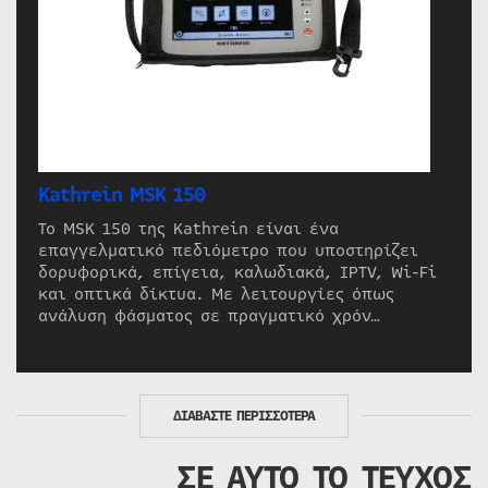
Kathrein MSK 150
Το MSK 150 της Kathrein είναι ένα
επαγγελματικό πεδιόμετρο που υποστηρίζει
δορυφορικά, επίγεια, καλωδιακά, IPTV, Wi-Fi
και οπτικά δίκτυα. Με λειτουργίες όπως
ανάλυση φάσματος σε πραγματικό χρόν…
ΔΙΑΒΑΣΤΕ ΠΕΡΙΣΣΟΤΕΡΑ
ΣΕ ΑΥΤΟ ΤΟ ΤΕΥΧΟΣ