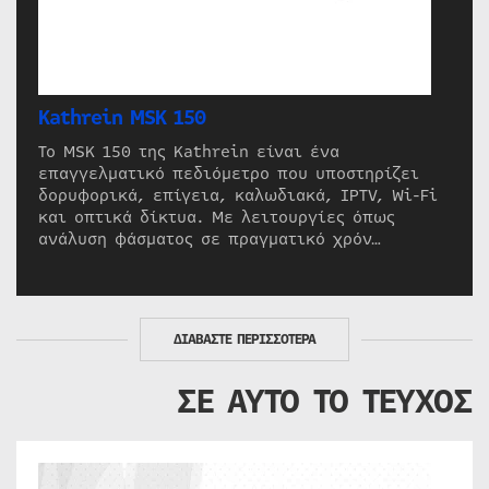
Kathrein MSK 150
Το MSK 150 της Kathrein είναι ένα
επαγγελματικό πεδιόμετρο που υποστηρίζει
δορυφορικά, επίγεια, καλωδιακά, IPTV, Wi-Fi
και οπτικά δίκτυα. Με λειτουργίες όπως
ανάλυση φάσματος σε πραγματικό χρόν…
ΔΙΑΒΑΣΤΕ ΠΕΡΙΣΣΟΤΕΡΑ
ΣΕ ΑΥΤΟ ΤΟ ΤΕΥΧΟΣ