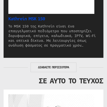
Kathrein MSK 150
Το MSK 150 της Kathrein είναι ένα
επαγγελματικό πεδιόμετρο που υποστηρίζει
δορυφορικά, επίγεια, καλωδιακά, IPTV, Wi-Fi
και οπτικά δίκτυα. Με λειτουργίες όπως
ανάλυση φάσματος σε πραγματικό χρόν…
ΔΙΑΒΑΣΤΕ ΠΕΡΙΣΣΟΤΕΡΑ
ΣΕ ΑΥΤΟ ΤΟ ΤΕΥΧΟΣ