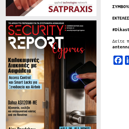
ΣΥΜΒΟΥ
ΕΚΤΕΛΕ
#Dikas
Δείτε 
antenn
F