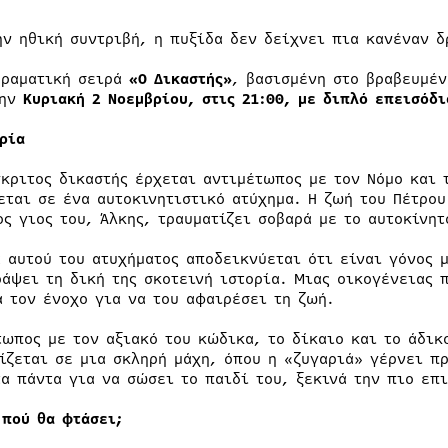
ην ηθική συντριβή, η πυξίδα δεν δείχνει πια κανέναν 
δραματική σειρά
«Ο Δικαστής»
, βασισμένη στο βραβευμέν
ην
Κυριακή 2 Νοεμβρίου, στις 21:00, με διπλό επεισόδι
ορία
γκριτος δικαστής έρχεται αντιμέτωπος με τον Νόμο και 
εται σε ένα αυτοκινητιστικό ατύχημα. Η ζωή του Πέτρου
ος γιος του, Άλκης, τραυματίζει σοβαρά με το αυτοκίνη
α αυτού του ατυχήματος αποδεικνύεται ότι είναι γόνος 
ράψει τη δική της σκοτεινή ιστορία. Μιας οικογένειας 
ά τον ένοχο για να του αφαιρέσει τη ζωή.
τωπος με τον αξιακό του κώδικα, το δίκαιο και το άδικ
ίζεται σε μια σκληρή μάχη, όπου η «ζυγαριά» γέρνει π
τα πάντα για να σώσει το παιδί του, ξεκινά την πιο επ
πού θα φτάσει;