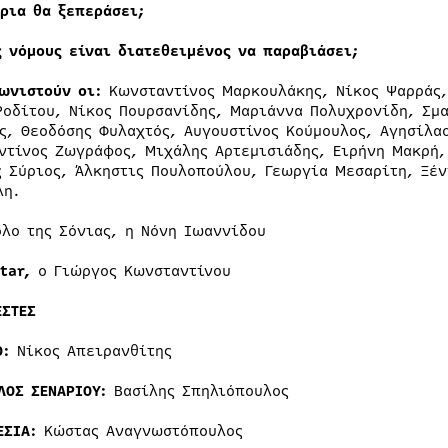
ρια θα ξεπεράσει;
 νόμους είναι διατεθειμένος να παραβιάσει;
ωνιστούν οι:
Κωνσταντίνος Μαρκουλάκης, Νίκος Ψαρράς,
Ροδίτου, Νίκος Πουρσανίδης, Μαριάννα Πολυχρονίδη, Σμ
ς, Θεοδόσης Φυλαχτός, Αυγουστίνος Κούμουλος, Αγησίλα
ντίνος Ζωγράφος, Μιχάλης Αρτεμισιάδης, Ειρήνη Μακρή,
ς Σύριος, Άλκηστις Πουλοπούλου, Γεωργία Μεσαρίτη, Ξέν
λη.
όλο της Σόνιας, η Νόνη Ιωαννίδου
tar,
ο Γιώργος Κωνσταντίνου
ΕΣΤΕΣ
Ο:
Νίκος Απειρανθίτης
ΛΟΣ ΣΕΝΑΡΙΟΥ:
Βασίλης Σπηλιόπουλος
ΕΣΙΑ:
Κώστας Αναγνωστόπουλος