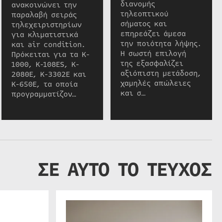
διανομής
ανακοινώνει την
τηλεοπτικού
παραλαβή σειράς
σήματος και
τηλεχειριστηρίων
επηρεάζει άμεσα
για κλιματιστικά
την ποιότητα λήψης.
και air condition.
Η σωστή επιλογή
Πρόκειται για τα K-
της εξασφαλίζει
1000, K-108ES, K-
αξιόπιστη μετάδοση,
2080E, K-3302E και
χαμηλές απώλειες
K-650E, τα οποία
και σ…
προγραμματίζον…
ΣΕ ΑΥΤΟ ΤΟ ΤΕΥΧΟΣ