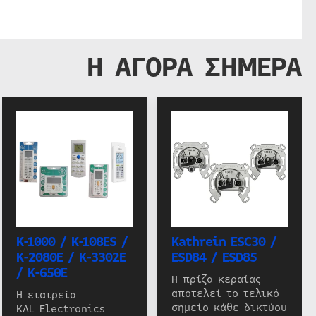
Η ΑΓΟΡΑ ΣΗΜΕΡΑ
K-1000 / K-108ES /
Kathrein ESC30 /
K-2080E / K-3302E
ESD84 / ESD85
/ K-650E
Η πρίζα κεραίας
αποτελεί το τελικό
Η εταιρεία
σημείο κάθε δικτύου
KAL Electronics