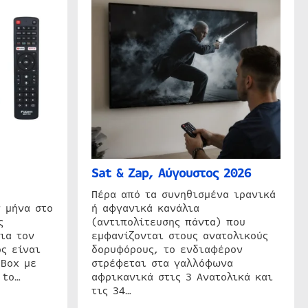
Sat & Zap, Αύγουστος 2026
η
Πέρα από τα συνηθισμένα ιρανικά
 μήνα στο
ή αφγανικά κανάλια
ς
(αντιπολίτευσης πάντα) που
ια τον
εμφανίζονται στους ανατολικούς
ς είναι
δορυφόρους, το ενδιαφέρον
 Box με
στρέφεται στα γαλλόφωνα
 to…
αφρικανικά στις 3 Ανατολικά και
τις 34…