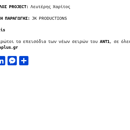
ΛΟΣ PROJECT:
Λευτέρης Χαρίτος
ΣΗ ΠΑΡΑΓΩΓΗΣ:
JK PRODUCTIONS
tis
πρώτοι τα επεισόδια των νέων σειρών του
ΑΝΤ1
, σε όλε
aplus.gr
acebook
LinkedIn
Messenger
Μοιραστείτε