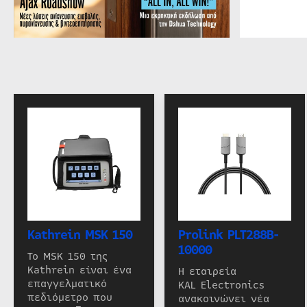
Kathrein MSK 150
Prolink PLT288B-
10000
Το MSK 150 της
Kathrein είναι ένα
Η εταιρεία
επαγγελματικό
KAL Electronics
πεδιόμετρο που
ανακοινώνει νέα