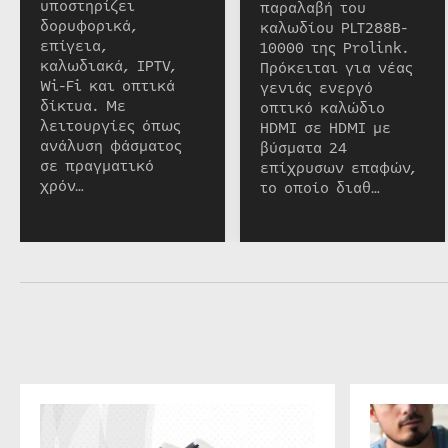
υποστηρίζει
παραλαβή του
δορυφορικά,
καλωδίου PLT288B-
επίγεια,
10000 της Prolink.
καλωδιακά, IPTV,
Πρόκειται για νέας
Wi-Fi και οπτικά
γενιάς ενεργό
δίκτυα. Με
οπτικό καλώδιο
λειτουργίες όπως
HDMI σε HDMI με
ανάλυση φάσματος
βύσματα 24
σε πραγματικό
επίχρυσων επαφών,
χρόν…
το οποίο διαθ…