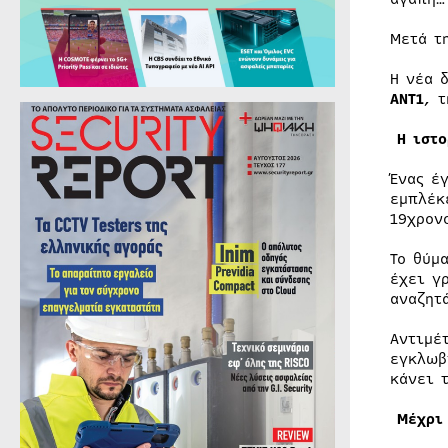
Μετά τ
Η νέα 
ΑΝΤ1
, τ
Η ιστ
Ένας έ
εμπλέκ
19χρον
Το θύμ
έχει γ
αναζητ
Αντιμέ
εγκλωβ
κάνει 
Μέχρι 