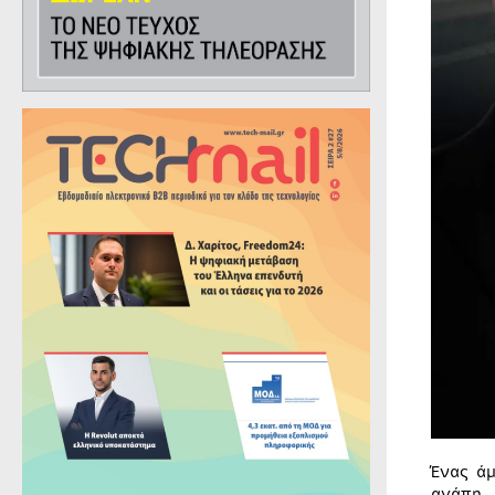
Ένας ά
αγάπη