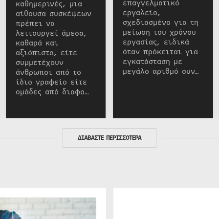
επαγγελματικό
καθημερινές, μια
εργαλείο,
αίθουσα συσκέψεων
σχεδιασμένο για τη
πρέπει να
μείωση του χρόνου
λειτουργεί άμεσα,
εργασίας, ειδικά
καθαρά και
όταν πρόκειται για
αξιόπιστα, είτε
εγκατάσταση με
συμμετέχουν
μεγάλο αριθμό συν…
άνθρωποι από το
ίδιο γραφείο είτε
ομάδες από διαφο…
ΔΙΑΒΑΣΤΕ ΠΕΡΙΣΣΟΤΕΡΑ