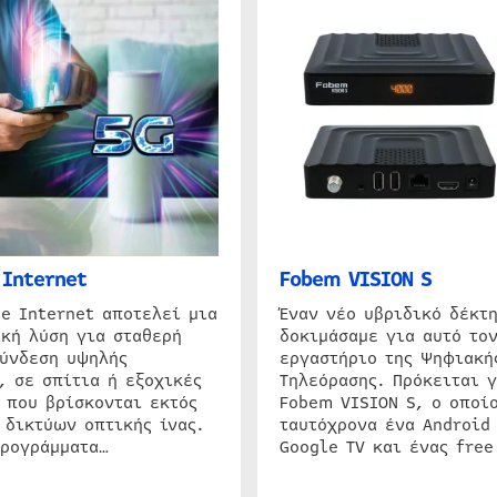
Internet
Fobem VISION S
e Internet αποτελεί μια
Έναν νέο υβριδικό δέκτ
κή λύση για σταθερή
δοκιμάσαμε για αυτό τον
σύνδεση υψηλής
εργαστήριο της Ψηφιακή
, σε σπίτια ή εξοχικές
Τηλεόρασης. Πρόκειται γ
 που βρίσκονται εκτός
Fobem VISION S, ο οποίο
 δικτύων οπτικής ίνας.
ταυτόχρονα ένα Android
προγράμματα…
Google TV και ένας free