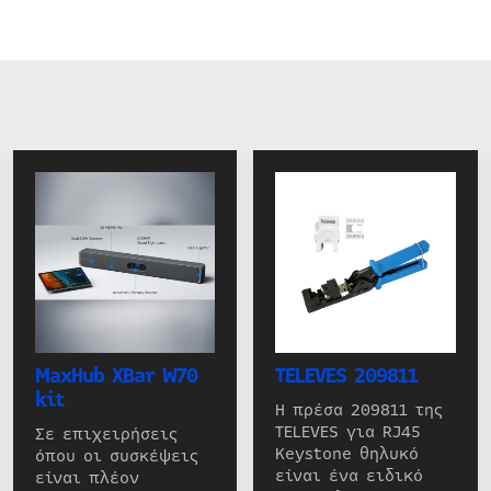
MaxHub XBar W70
TELEVES 209811
kit
Η πρέσα 209811 της
TELEVES για RJ45
Σε επιχειρήσεις
Keystone θηλυκό
όπου οι συσκέψεις
είναι ένα ειδικό
είναι πλέον