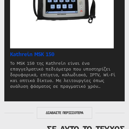
Kathrein MSK 150
Το MSK 150 της Kathrein είναι ένα
επαγγελματικό πεδιόμετρο που υποστηρίζει
δορυφορικά, επίγεια, καλωδιακά, IPTV, Wi-Fi
και οπτικά δίκτυα. Με λειτουργίες όπως
ανάλυση φάσματος σε πραγματικό χρόν…
ΔΙΑΒΑΣΤΕ ΠΕΡΙΣΣΟΤΕΡΑ