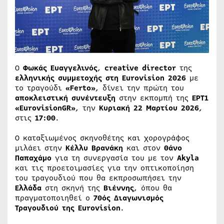
Ο
Φωκάς Ευαγγελινός
,
creative director
της
ελληνικής συμμετοχής στη Eurovision 2026
με
το τραγούδι
«Ferto»
, δίνει την πρώτη του
αποκλειστική συνέντευξη
στην εκπομπή της
ΕΡΤ1
«EurovisionGR»
, την
Κυριακή 22 Μαρτίου 2026
,
στις
17:00
.
Ο καταξιωμένος σκηνοθέτης και χορογράφος
μιλάει στην
Κέλλυ Βρανάκη
και στον
Θάνο
Παπαχάμο
για τη συνεργασία του με τον
Akyla
και τις προετοιμασίες για την οπτικοποίηση
του τραγουδιού που θα εκπροσωπήσει την
Ελλάδα
στη σκηνή της
Βιέννης
, όπου θα
πραγματοποιηθεί ο
70ός Διαγωνισμός
Τραγουδιού της Eurovision
.