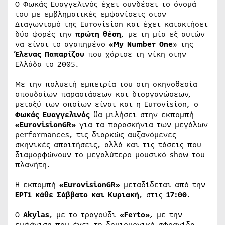
Ο Φωκάς Ευαγγελινός έχει συνδέσει το όνομά
του με εμβληματικές εμφανίσεις στον
Διαγωνισμό της Eurovision και έχει κατακτήσει
δύο φορές την
πρώτη θέση
, με τη μία εξ αυτών
να είναι το αγαπημένο
«My Number One
» της
Έλενας Παπαρίζου
που χάρισε τη νίκη στην
Ελλάδα το 2005.
Με την πολυετή εμπειρία του στη σκηνοθεσία
σπουδαίων παραστάσεων και διοργανώσεων,
μεταξύ των οποίων είναι και η Eurovision, ο
Φωκάς Ευαγγελινός
θα μιλήσει στην εκπομπή
«EurovisionGR»
για τα παρασκήνια των μεγάλων
performances, τις διαρκώς αυξανόμενες
σκηνικές απαιτήσεις, αλλά και τις τάσεις που
διαμορφώνουν το μεγαλύτερο μουσικό show του
πλανήτη.
Η εκπομπή
«EurovisionGR»
μεταδίδεται από την
ΕΡΤ1
κάθε Σάββατο και Κυριακή
, στις
17:00.
Ο
Akylas
, με το τραγούδι
«Ferto»
, με την
εμφάνιση που έχει τη δημιουργική σφραγίδα