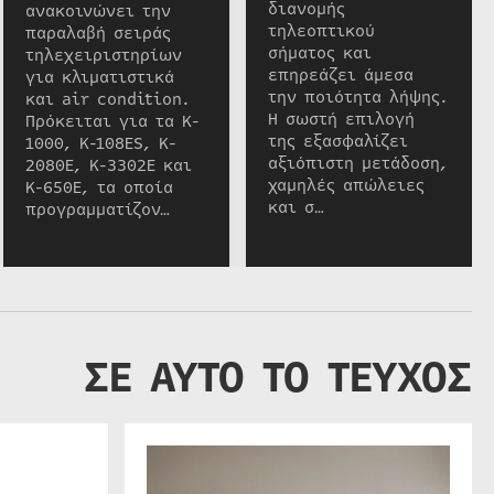
διανομής
ανακοινώνει την
τηλεοπτικού
παραλαβή σειράς
σήματος και
τηλεχειριστηρίων
επηρεάζει άμεσα
για κλιματιστικά
την ποιότητα λήψης.
και air condition.
Η σωστή επιλογή
Πρόκειται για τα K-
της εξασφαλίζει
1000, K-108ES, K-
αξιόπιστη μετάδοση,
2080E, K-3302E και
χαμηλές απώλειες
K-650E, τα οποία
και σ…
προγραμματίζον…
ΣΕ ΑΥΤΟ ΤΟ ΤΕΥΧΟΣ