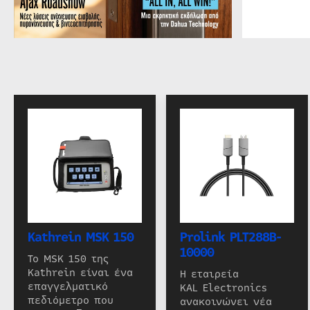
Kathrein MSK 150
Prolink PLT288B-
10000
Το MSK 150 της
Kathrein είναι ένα
Η εταιρεία
επαγγελματικό
KAL Electronics
πεδιόμετρο που
ανακοινώνει νέα