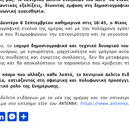
μαντικές εξελίξεις, δίνοντας έμφαση στη δημοσιογραφι
ινωνική ευαισθησία.
 Δευτέρα 8 Σεπτεμβρίου καθημερινά στις 18:45, ο Νίκο
ογραφική εικόνα της ημέρας και με την πολύχρονη εμπει
α που διαμορφώνουν την επικαιρότητα και τα γεγονότα 
ου, το
ισχυρό δημοσιογραφικό και τεχνικό δυναμικό το
συνόρων, με εγκυρότητα, μαχητικότητα και γρήγορα αντ
ές συνδέσεις και έγκριτες αναλύσεις, δεν θα μεταφέρου
της και θα αποκαλύπτουν το παρασκήνιο που κρύβεται π
ν κόσμο που αλλάζει κάθε λεπτό, το Κεντρικό Δελτίο Ει
ία, εστιάζοντας στη σφαιρική και πολυφωνική προσέγγι
τικό ρόλο της Ενημέρωσης.
 δελτία ειδήσεων με τα νέα της ημέρας και την επικαιρ
ιμα στο επίσημο site του ANTENNA:
https://www.antenna
acebook
LinkedIn
Messenger
Μοιραστείτε