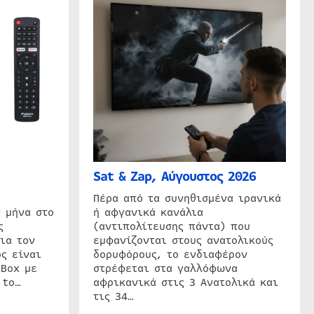
Sat & Zap, Αύγουστος 2026
η
Πέρα από τα συνηθισμένα ιρανικά
 μήνα στο
ή αφγανικά κανάλια
ς
(αντιπολίτευσης πάντα) που
ια τον
εμφανίζονται στους ανατολικούς
ς είναι
δορυφόρους, το ενδιαφέρον
 Box με
στρέφεται στα γαλλόφωνα
 to…
αφρικανικά στις 3 Ανατολικά και
τις 34…