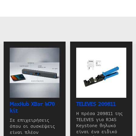
MaxHub XBar W70
TELEVES 209811
kit
Η πρέσα 209811 της
TELEVES για RJ45
Σε επιχειρήσεις
Keystone θηλυκό
όπου οι συσκέψεις
είναι ένα ειδικό
είναι πλέον