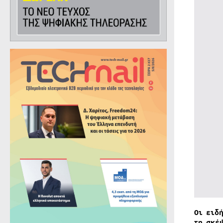
Οι ειδ
τη σκέ