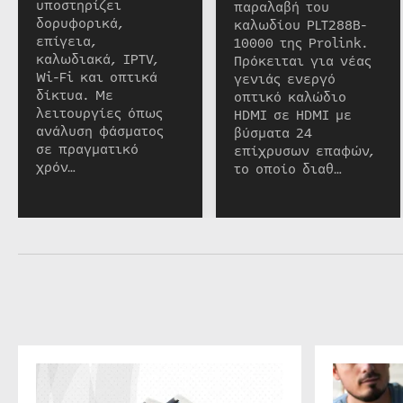
υποστηρίζει
παραλαβή του
δορυφορικά,
καλωδίου PLT288B-
επίγεια,
10000 της Prolink.
καλωδιακά, IPTV,
Πρόκειται για νέας
Wi-Fi και οπτικά
γενιάς ενεργό
δίκτυα. Με
οπτικό καλώδιο
λειτουργίες όπως
HDMI σε HDMI με
ανάλυση φάσματος
βύσματα 24
σε πραγματικό
επίχρυσων επαφών,
χρόν…
το οποίο διαθ…