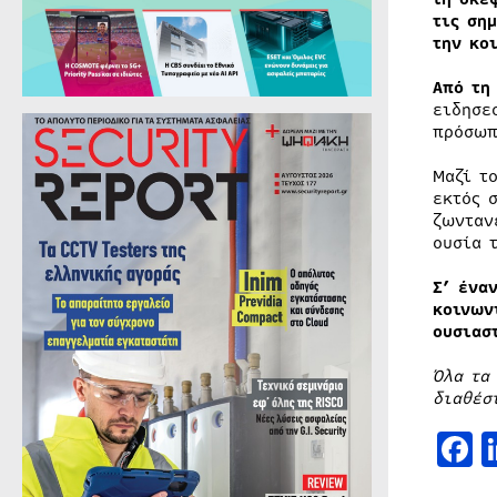
τις ση
την κο
Από τη
ειδησε
πρόσωπ
Μαζί τ
εκτός 
ζωνταν
ουσία 
Σ’ ένα
κοινων
ουσιασ
Όλα τα
διαθέσ
F