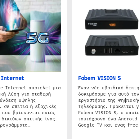
Internet
Fobem VISION S
e Internet αποτελεί μια
Έναν νέο υβριδικό δέκτ
κή λύση για σταθερή
δοκιμάσαμε για αυτό τον
σύνδεση υψηλής
εργαστήριο της Ψηφιακή
, σε σπίτια ή εξοχικές
Τηλεόρασης. Πρόκειται γ
 που βρίσκονται εκτός
Fobem VISION S, ο οποίο
 δικτύων οπτικής ίνας.
ταυτόχρονα ένα Android
προγράμματα…
Google TV και ένας free