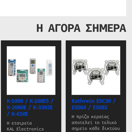
Η ΑΓΟΡΑ ΣΗΜΕΡΑ
K-1000 / K-108ES /
Kathrein ESC30 /
K-2080E / K-3302E
ESD84 / ESD85
/ K-650E
Η πρίζα κεραίας
αποτελεί το τελικό
Η εταιρεία
σημείο κάθε δικτύου
KAL Electronics