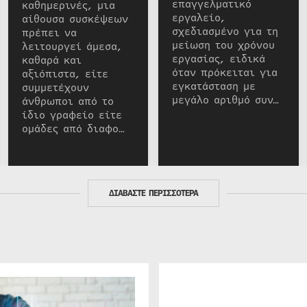
επαγγελματικό
καθημερινές, μια
εργαλείο,
αίθουσα συσκέψεων
σχεδιασμένο για τη
πρέπει να
μείωση του χρόνου
λειτουργεί άμεσα,
εργασίας, ειδικά
καθαρά και
όταν πρόκειται για
αξιόπιστα, είτε
εγκατάσταση με
συμμετέχουν
μεγάλο αριθμό συν…
άνθρωποι από το
ίδιο γραφείο είτε
ομάδες από διαφο…
ΔΙΑΒΑΣΤΕ ΠΕΡΙΣΣΟΤΕΡΑ