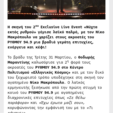
ου
Η σκηνή του 2
Exclusive Live Event «Νύχτα
εκτός ρυθμού» γέμισε λαϊκό παλμό, με τον Νίκο
Μακρόπουλο να χαρίζει στους ακροατές του
ΡΥΘΜΟΥ 94.9 μια βραδιά γεμάτη επιτυχίες,
ενέργεια και κέφι!
Το βράδυ της Τρίτης 31 Μαρτίου, ο
Θοδωρής
η
Μαραντίνης
καλωσόρισε για 2
φορά τους
ακροατές του
ΡΥΘΜΟΥ 94.9 στο Κέντρο
Πολιτισμού «Ελληνικός Κόσμος»
και με τον δικό
του ξεχωριστό τρόπο υποδέχτηκε στη σκηνή τον
αγαπημένο
Νίκο Μακρόπουλο
. Ο λαϊκός
ερμηνευτής ξεσήκωσε από την πρώτη στιγμή το
κοινό του
ΡΥΘΜΟΥ 94.9
με αγαπημένες
διαχρονικές επιτυχίες όπως
«Σε θέλω
παράφορα»
και
«Έχω έρωτα μαζί σου»,
κορυφώνοντας την εμφάνισή του με το
«Τι
κάναμε;»
.