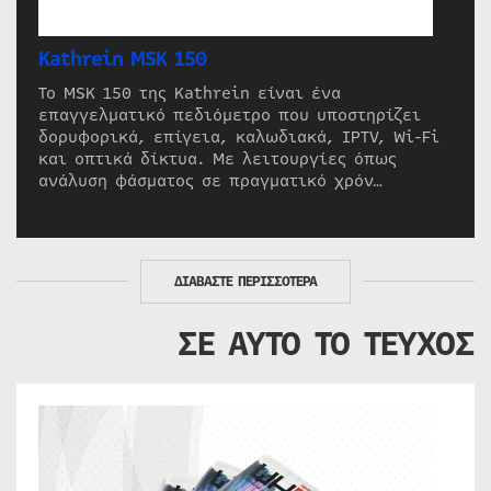
Kathrein MSK 150
Το MSK 150 της Kathrein είναι ένα
επαγγελματικό πεδιόμετρο που υποστηρίζει
δορυφορικά, επίγεια, καλωδιακά, IPTV, Wi-Fi
και οπτικά δίκτυα. Με λειτουργίες όπως
ανάλυση φάσματος σε πραγματικό χρόν…
ΔΙΑΒΑΣΤΕ ΠΕΡΙΣΣΟΤΕΡΑ
ΣΕ ΑΥΤΟ ΤΟ ΤΕΥΧΟΣ