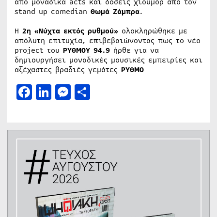
από μοναδικά acts και δόσεις χιούμορ από τον
stand up comedian
Θωμά Ζάμπρα
.
Η
2η «Νύχτα εκτός ρυθμού»
ολοκληρώθηκε με
απόλυτη επιτυχία, επιβεβαιώνοντας πως το νέο
project του
ΡΥΘΜΟΥ 94.9
ήρθε για να
δημιουργήσει μοναδικές μουσικές εμπειρίες και
αξέχαστες βραδιές γεμάτες
ΡΥΘΜΟ
Facebook
LinkedIn
Messenger
Μοιραστείτε