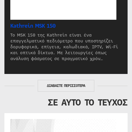
Kathrein MSK 150
Το MSK 150 της Kathrein είναι ένα
επαγγελματικό πεδιόμετρο που υποστηρίζει
δορυφορικά, επίγεια, καλωδιακά, IPTV, Wi-Fi
και οπτικά δίκτυα. Με λειτουργίες όπως
ανάλυση φάσματος σε πραγματικό χρόν…
ΔΙΑΒΑΣΤΕ ΠΕΡΙΣΣΟΤΕΡΑ
ΣΕ ΑΥΤΟ ΤΟ ΤΕΥΧΟΣ