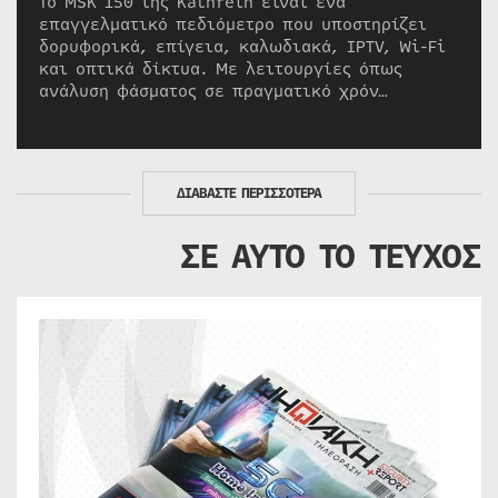
Το MSK 150 της Kathrein είναι ένα
επαγγελματικό πεδιόμετρο που υποστηρίζει
δορυφορικά, επίγεια, καλωδιακά, IPTV, Wi-Fi
και οπτικά δίκτυα. Με λειτουργίες όπως
ανάλυση φάσματος σε πραγματικό χρόν…
ΔΙΑΒΑΣΤΕ ΠΕΡΙΣΣΟΤΕΡΑ
ΣΕ ΑΥΤΟ ΤΟ ΤΕΥΧΟΣ