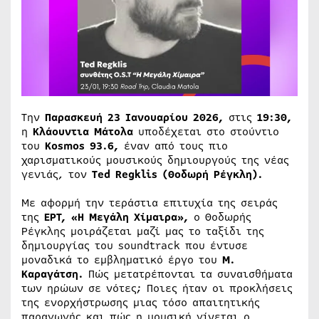
Την
Παρασκευή 23 Ιανουαρίου 2026,
στις
19:30,
η
Κλάουντια Μάτολα
υποδέχεται στο στούντιο
του
Kosmos 93.6,
έναν από τους πιο
χαρισματικούς μουσικούς δημιουργούς της νέας
γενιάς, τον
Ted Regklis (Θοδωρή Ρέγκλη).
Με αφορμή την τεράστια επιτυχία της σειράς
της
ΕΡΤ, «Η Μεγάλη Χίμαιρα»,
ο Θοδωρής
Ρέγκλης μοιράζεται μαζί μας το ταξίδι της
δημιουργίας του soundtrack που έντυσε
μοναδικά το εμβληματικό έργο του
Μ.
Καραγάτση.
Πώς μετατρέπονται τα συναισθήματα
των ηρώων σε νότες; Ποιες ήταν οι προκλήσεις
της ενορχήστρωσης μιας τόσο απαιτητικής
παραγωγής και πώς η μουσική γίνεται ο