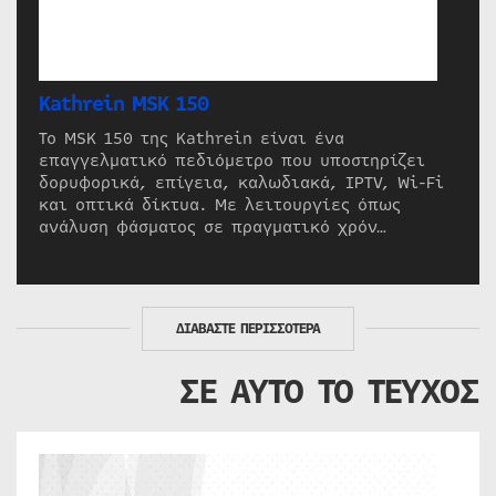
Kathrein MSK 150
Το MSK 150 της Kathrein είναι ένα
επαγγελματικό πεδιόμετρο που υποστηρίζει
δορυφορικά, επίγεια, καλωδιακά, IPTV, Wi-Fi
και οπτικά δίκτυα. Με λειτουργίες όπως
ανάλυση φάσματος σε πραγματικό χρόν…
ΔΙΑΒΑΣΤΕ ΠΕΡΙΣΣΟΤΕΡΑ
ΣΕ ΑΥΤΟ ΤΟ ΤΕΥΧΟΣ