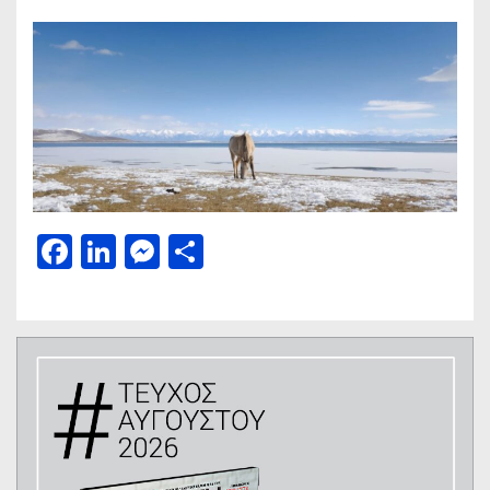
Facebook
LinkedIn
Messenger
Μοιραστείτε