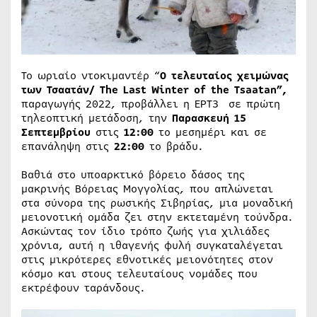
Το ωριαίο ντοκιμαντέρ “
Ο τελευταίος χειμώνας
των Τσαατάν/
The
Last
Winter
of
the
Tsaatan”
,
παραγωγής 2022, προβάλλει η ΕΡΤ3 σε πρώτη
τηλεοπτική μετάδοση, την
Παρασκευή 15
Σεπτεμβρίου
στις
12:00
το μεσημέρι και σε
επανάληψη στις
22:00
το βράδυ.
Βαθιά στο υποαρκτικό βόρειο δάσος της
μακρινής Βόρειας Μογγολίας, που απλώνεται
στα σύνορα της ρωσικής Σιβηρίας, μια μοναδική
μειονοτική ομάδα ζει στην εκτεταμένη τούνδρα.
Ασκώντας τον ίδιο τρόπο ζωής για χιλιάδες
χρόνια, αυτή η ιθαγενής φυλή συγκαταλέγεται
στις μικρότερες εθνοτικές μειονότητες στον
κόσμο και στους τελευταίους νομάδες που
εκτρέφουν ταράνδους.