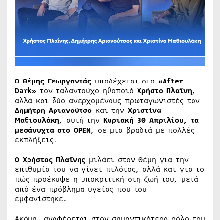
Ο Θέμης Γεωργαντάς
υποδέχεται στο
«After
Dark»
τον ταλαντούχο ηθοποιό
Χρήστο Πλαΐνη,
αλλά και δύο ανερχομένους πρωταγωνιστές τον
Δημήτρη Αριανούτσο
και την
Χριστίνα
Μαθιουλάκη
, αυτή την
Κυριακή 30 Απριλίου, τα
μεσάνυχτα στο OPEN
, σε μια βραδιά με πολλές
εκπλήξεις!
Ο Χρήστος Πλαΐνης
μιλάει στον Θέμη για την
επιθυμία του να γίνει πιλότος, αλλά και για το
πώς προέκυψε η υποκριτική στη ζωή του, μετά
από ένα πρόβλημα υγείας που του
εμφανίστηκε.
Ακόμη, αναφέρεται στον σημαντικότερο ρόλο του