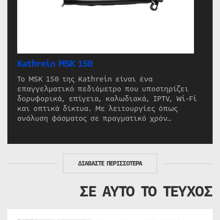
Kathrein MSK 150
Το MSK 150 της Kathrein είναι ένα
επαγγελματικό πεδιόμετρο που υποστηρίζει
δορυφορικά, επίγεια, καλωδιακά, IPTV, Wi-Fi
και οπτικά δίκτυα. Με λειτουργίες όπως
ανάλυση φάσματος σε πραγματικό χρόν…
ΔΙΑΒΑΣΤΕ ΠΕΡΙΣΣΟΤΕΡΑ
ΣΕ ΑΥΤΟ ΤΟ ΤΕΥΧΟΣ