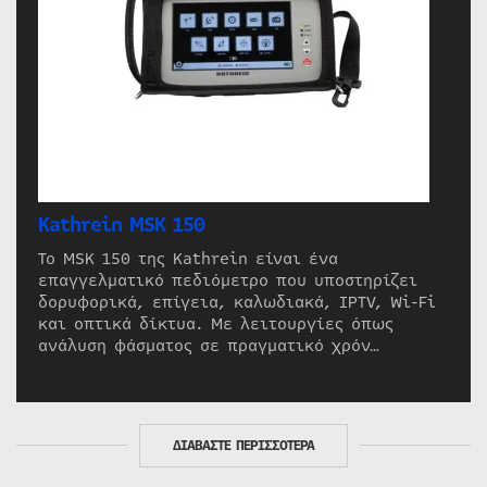
Kathrein MSK 150
Το MSK 150 της Kathrein είναι ένα
επαγγελματικό πεδιόμετρο που υποστηρίζει
δορυφορικά, επίγεια, καλωδιακά, IPTV, Wi-Fi
και οπτικά δίκτυα. Με λειτουργίες όπως
ανάλυση φάσματος σε πραγματικό χρόν…
ΔΙΑΒΑΣΤΕ ΠΕΡΙΣΣΟΤΕΡΑ