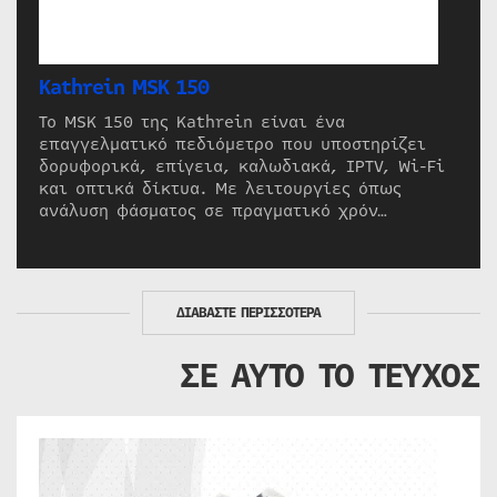
Kathrein MSK 150
Το MSK 150 της Kathrein είναι ένα
επαγγελματικό πεδιόμετρο που υποστηρίζει
δορυφορικά, επίγεια, καλωδιακά, IPTV, Wi-Fi
και οπτικά δίκτυα. Με λειτουργίες όπως
ανάλυση φάσματος σε πραγματικό χρόν…
ΔΙΑΒΑΣΤΕ ΠΕΡΙΣΣΟΤΕΡΑ
ΣΕ ΑΥΤΟ ΤΟ ΤΕΥΧΟΣ