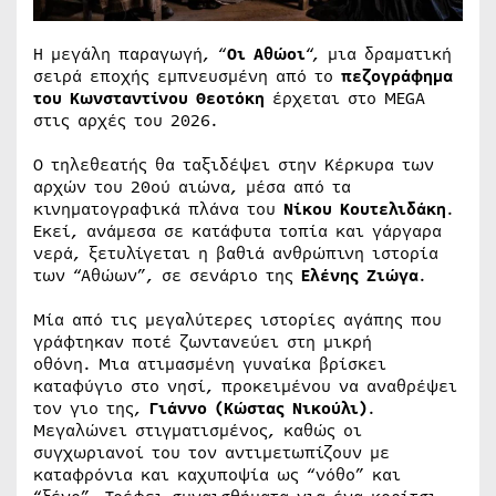
Η μεγάλη παραγωγή, “
Οι Αθώοι
“, μια δραματική
σειρά εποχής εμπνευσμένη από το
πεζογράφημα
του Κωνσταντίνου Θεοτόκη
έρχεται στο MEGA
στις αρχές του 2026.
Ο τηλεθεατής θα ταξιδέψει στην Κέρκυρα των
αρχών του 20ού αιώνα, μέσα από τα
κινηματογραφικά πλάνα του
Νίκου Κουτελιδάκη
.
Εκεί, ανάμεσα σε κατάφυτα τοπία και γάργαρα
νερά, ξετυλίγεται η βαθιά ανθρώπινη ιστορία
των “Αθώων”, σε σενάριο της
Ελένης Ζιώγα
.
Μία από τις μεγαλύτερες ιστορίες αγάπης που
γράφτηκαν ποτέ ζωντανεύει στη μικρή
οθόνη. Μια ατιμασμένη γυναίκα βρίσκει
καταφύγιο στο νησί, προκειμένου να αναθρέψει
τον γιο της,
Γιάννο (Κώστας Νικούλι)
.
Μεγαλώνει στιγματισμένος, καθώς οι
συγχωριανοί του τον αντιμετωπίζουν με
καταφρόνια και καχυποψία ως “νόθο” και