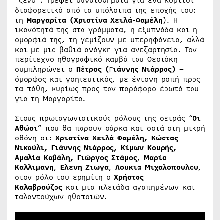
“ξένο”. Τρέφει συναισθήματα για ένα κορίτσι
διαφορετικό από τα υπόλοιπα της εποχής του:
τη
Μαργαρίτα (Χριστίνα Χειλά-Φαμέλη)
. Η
ικανότητά της στα γράμματα, η εξυπνάδα και η
ομορφιά της, τη γεμίζουν με υπερηφάνεια, αλλά
και με μια βαθιά ανάγκη για ανεξαρτησία. Τον
περίτεχνο ηθογραφικό καμβά του Θεοτόκη
συμπληρώνει ο
Πέτρος (Γιάννης Νιάρρος)
–
όμορφος και γοητευτικός, με έντονη ροπή προς
τα πάθη, κυρίως προς τον παράφορο έρωτά του
για τη Μαργαρίτα.
Στους πρωταγωνιστικούς ρόλους της σειράς “
Οι
Αθώοι
” που θα πάρουν σάρκα και οστά στη μικρή
οθόνη οι:
Χριστίνα Χειλά-Φαμέλη, Κώστας
Νικούλι, Γιάννης Νιάρρος, Κίμων Κουρής,
Αμαλία Καβάλη, Γιώργος Στάμος, Μαρία
Καλλιμάνη, Ελένη Ζιώγα, Λουκία Μιχαλοπούλου
,
στον ρόλο του ερημίτη ο
Χρήστος
Καλαβρούζος
και μια πλειάδα αγαπημένων και
ταλαντούχων ηθοποιών.