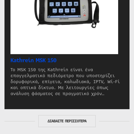
Kathrein MSK 150
Το MSK 150 της Kathrein είναι ένα
επαγγελματικό πεδιόμετρο που υποστηρίζει
δορυφορικά, επίγεια, καλωδιακά, IPTV, Wi-Fi
και οπτικά δίκτυα. Με λειτουργίες όπως
ανάλυση φάσματος σε πραγματικό χρόν…
ΔΙΑΒΑΣΤΕ ΠΕΡΙΣΣΟΤΕΡΑ