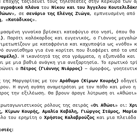
ά εποχής ταξιδεύει τους τηλεθεατές στην Κέρκυρα των 
τογραφικά πλάνα
του
Νίκου και του Άγγελου Κουτελιδάκ
θώων
», σε
σενάριο της Ελένης Ζιώγα
, εμπνευσμένη από
η
, «
Κατάδικος
».
ιμασμένη γυναίκα βρίσκει καταφύγιο στο νησί, όπου θα
ι)
. Παρότι καλόκαρδος και ευγενικός, ο Γιάννος μεγαλώ
τιμετωπίζουν με καταφρόνια και καχυποψία ως «νόθο» κ
νό συναίσθημα για ένα κορίτσι που διαφέρει από τα υπ
Φαμέλη)
. Η ικανότητά της στα γράμματα, η εξυπνάδα και
αι με μια βαθιά ανάγκη για ανεξαρτησία. Το ερωτικό τρ
ρώνει ο
Πέτρος (Γιάννης Νιάρρος)
– όμορφος, γοητευτικ
ς της Μαργαρίτας με τον
Αράθυμο (Κίμων Κουρής)
οδηγεί
τρου. Η αγνή αγάπη αναμετράται με τον πόθο και μόνο η
προς την εξιλέωση. Θα βρουν άραγε λύτρωση οι «Αθώοι»
πρωταγωνιστικούς ρόλους της σειράς «
Οι Αθώοι
» οι:
Χρ
ς, Κίμων Κουρής, Αμαλία Καβάλη, Γιώργος Στάμος, Μαρί
όλο του ερημίτη ο
Χρήστος Καλαβρούζος
και μια πλειάδα
εστές: