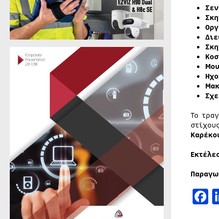
Σεν
Σκη
Οργ
Διε
Σκη
Κοσ
Μου
Ηχο
Μακ
Σχε
Το τρα
στίχου
Καρέκο
Εκτέλε
Παραγω
F