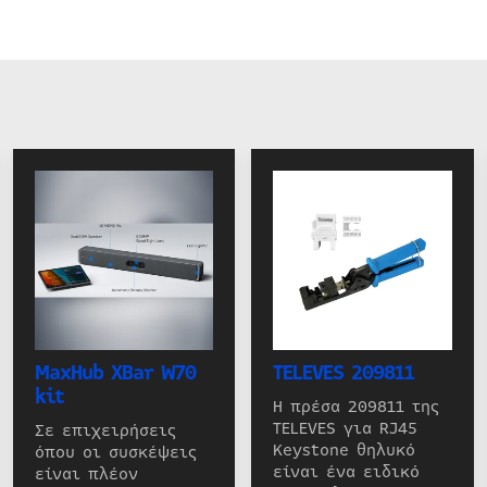
MaxHub XBar W70
TELEVES 209811
kit
Η πρέσα 209811 της
TELEVES για RJ45
Σε επιχειρήσεις
Keystone θηλυκό
όπου οι συσκέψεις
είναι ένα ειδικό
είναι πλέον