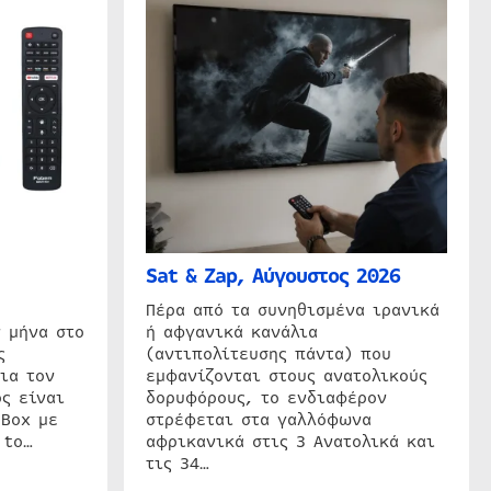
Sat & Zap, Αύγουστος 2026
η
Πέρα από τα συνηθισμένα ιρανικά
 μήνα στο
ή αφγανικά κανάλια
ς
(αντιπολίτευσης πάντα) που
ια τον
εμφανίζονται στους ανατολικούς
ς είναι
δορυφόρους, το ενδιαφέρον
 Box με
στρέφεται στα γαλλόφωνα
 to…
αφρικανικά στις 3 Ανατολικά και
τις 34…