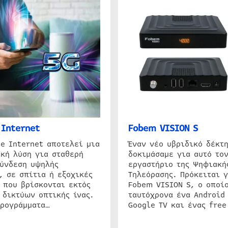
Internet
Fobem VISION S
e Internet αποτελεί μια
Έναν νέο υβριδικό δέκτ
κή λύση για σταθερή
δοκιμάσαμε για αυτό τον
σύνδεση υψηλής
εργαστήριο της Ψηφιακή
, σε σπίτια ή εξοχικές
Τηλεόρασης. Πρόκειται γ
 που βρίσκονται εκτός
Fobem VISION S, ο οποίο
 δικτύων οπτικής ίνας.
ταυτόχρονα ένα Android
προγράμματα…
Google TV και ένας free