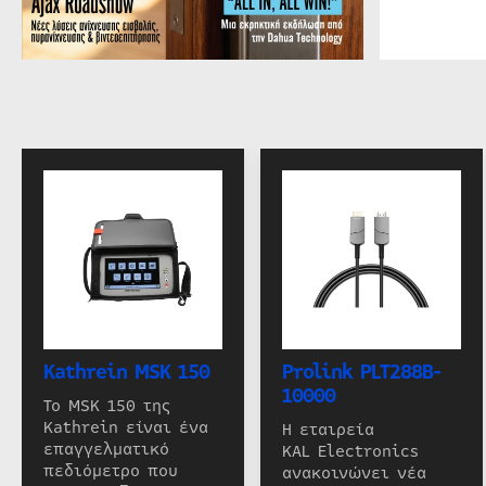
Kathrein MSK 150
Prolink PLT288B-
10000
Το MSK 150 της
Kathrein είναι ένα
Η εταιρεία
επαγγελματικό
KAL Electronics
πεδιόμετρο που
ανακοινώνει νέα