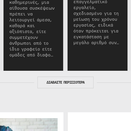
επαγγελματικό
καθημερινές, μια
εργαλείο,
αίθουσα συσκέψεων
σχεδιασμένο για τη
πρέπει να
μείωση του χρόνου
λειτουργεί άμεσα,
εργασίας, ειδικά
καθαρά και
όταν πρόκειται για
αξιόπιστα, είτε
εγκατάσταση με
συμμετέχουν
μεγάλο αριθμό συν…
άνθρωποι από το
ίδιο γραφείο είτε
ομάδες από διαφο…
ΔΙΑΒΑΣΤΕ ΠΕΡΙΣΣΟΤΕΡΑ