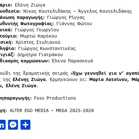
άριο:
Ελένη Ζιώγα
νοθεσία:
Νίκος Κουτελιδάκης – Άγγελος Κουτελιδάκης
άνωση παραγωγής:
Γιώργος Ρίγγας
υθυντής Φωτογραφίας:
Γιάννης Φώτου
νικά:
Γιώργος Γεωργίου
τούμια:
Μυρτώ Καρέκου
σική:
Χρίστος Στυλιανού
ληψία:
Γιώργος Κωνσταντινέας
ιγιάζ:
Δήμητρα Γιατράκου
διασμός κομμώσεων:
Έλενα Παρασκευά
γούδι της δραματικής σειράς «
Έχω γεννηθεί για ν’ αγαπ
ς της
Ελένης Ζιώγα
. Ερμηνεύουν οι:
Μαρία Λατσίνου, Μά
υ, Ελένη Ζιώγα
.
ση
παραγωγής
:
Foss Productions
γή
:
ALTER EGO MEDIA – MEGA 2025-2026
acebook
LinkedIn
Messenger
Μοιραστείτε