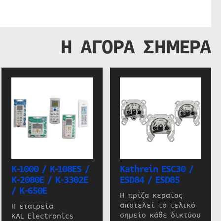
Η ΑΓΟΡΑ ΣΗΜΕΡΑ
K-1000 / K-108ES /
Kathrein ESC30 /
K-2080E / K-3302E
ESD84 / ESD85
/ K-650E
Η πρίζα κεραίας
αποτελεί το τελικό
Η εταιρεία
σημείο κάθε δικτύου
KAL Electronics