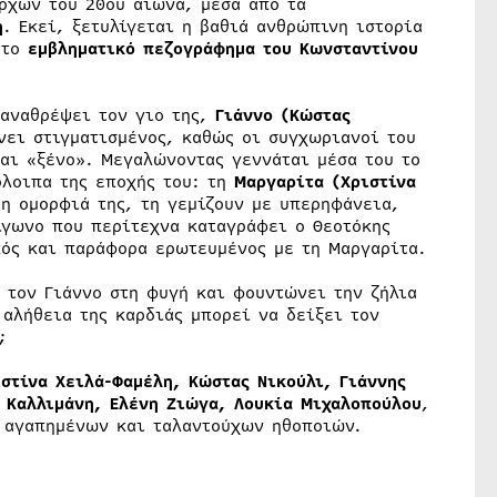
αρχών του 20ού αιώνα, μέσα από τα
η
. Εκεί, ξετυλίγεται η βαθιά ανθρώπινη ιστορία
 το
εμβληματικό πεζογράφημα του Κωνσταντίνου
 αναθρέψει τον γιο της,
Γιάννο (Κώστας
νει στιγματισμένος, καθώς οι συγχωριανοί του
αι «ξένο». Μεγαλώνοντας γεννάται μέσα του το
όλοιπα της εποχής του: τη
Μαργαρίτα (Χριστίνα
 η ομορφιά της, τη γεμίζουν με υπερηφάνεια,
ίγωνο που περίτεχνα καταγράφει ο Θεοτόκης
ός και παράφορα ερωτευμένος με τη Μαργαρίτα.
 τον Γιάννο στη φυγή και φουντώνει την ζήλια
 αλήθεια της καρδιάς μπορεί να δείξει τον
;
ιστίνα Χειλά-Φαμέλη, Κώστας Νικούλι, Γιάννης
α Καλλιμάνη, Ελένη Ζιώγα, Λουκία Μιχαλοπούλου
,
 αγαπημένων και ταλαντούχων ηθοποιών.