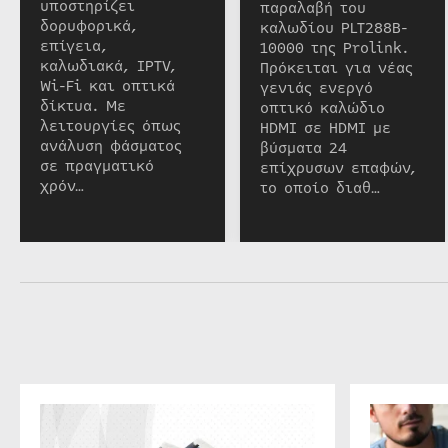
υποστηρίζει
παραλαβή του
δορυφορικά,
καλωδίου PLT288B-
επίγεια,
10000 της Prolink.
καλωδιακά, IPTV,
Πρόκειται για νέας
Wi-Fi και οπτικά
γενιάς ενεργό
δίκτυα. Με
οπτικό καλώδιο
λειτουργίες όπως
HDMI σε HDMI με
ανάλυση φάσματος
βύσματα 24
σε πραγματικό
επίχρυσων επαφών,
χρόν…
το οποίο διαθ…