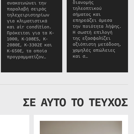
διανομής
ανακοινώνει την
τηλεοπτικού
παραλαβή σειράς
σήματος και
τηλεχειριστηρίων
επηρεάζει άμεσα
για κλιματιστικά
την ποιότητα λήψης.
και air condition.
Η σωστή επιλογή
Πρόκειται για τα K-
της εξασφαλίζει
1000, K-108ES, K-
αξιόπιστη μετάδοση,
2080E, K-3302E και
χαμηλές απώλειες
K-650E, τα οποία
και σ…
προγραμματίζον…
ΣΕ ΑΥΤΟ ΤΟ ΤΕΥΧΟΣ