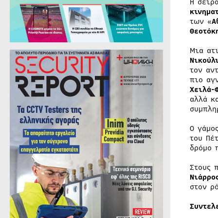
Η σειρ
κινημα
των «
Α
Θεοτόκ
Μια ατ
Νικούλ
τον αν
πιο αγ
Χειλά-
αλλά κ
συμπλη
Ο γάμο
του Πέ
δρόμο 
Στους 
Νιάρρο
στον ρ
Συντελ