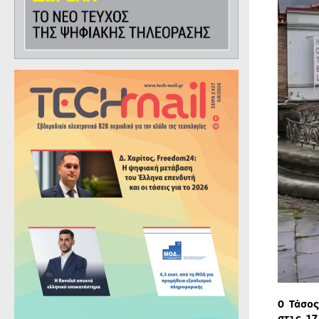
Ο Τάσο
στις 17