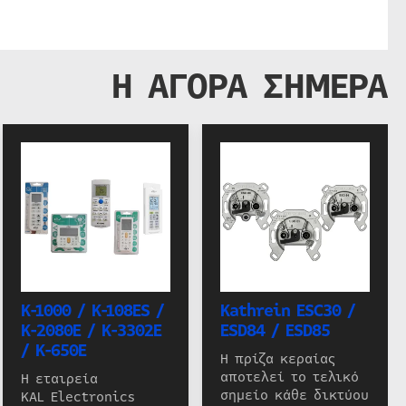
Η ΑΓΟΡΑ ΣΗΜΕΡΑ
K-1000 / K-108ES /
Kathrein ESC30 /
K-2080E / K-3302E
ESD84 / ESD85
/ K-650E
Η πρίζα κεραίας
αποτελεί το τελικό
Η εταιρεία
σημείο κάθε δικτύου
KAL Electronics