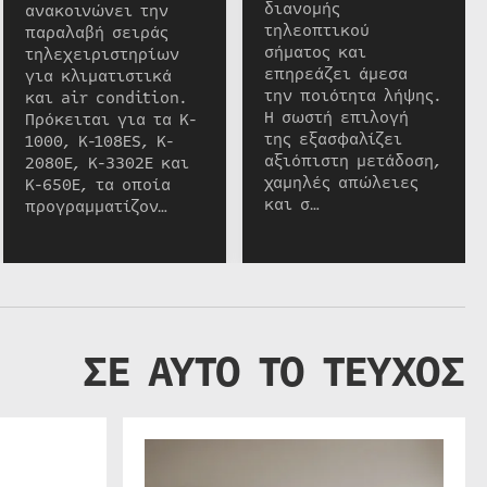
διανομής
ανακοινώνει την
τηλεοπτικού
παραλαβή σειράς
σήματος και
τηλεχειριστηρίων
επηρεάζει άμεσα
για κλιματιστικά
την ποιότητα λήψης.
και air condition.
Η σωστή επιλογή
Πρόκειται για τα K-
της εξασφαλίζει
1000, K-108ES, K-
αξιόπιστη μετάδοση,
2080E, K-3302E και
χαμηλές απώλειες
K-650E, τα οποία
και σ…
προγραμματίζον…
ΣΕ ΑΥΤΟ ΤΟ ΤΕΥΧΟΣ