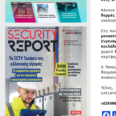
Κάνουν
θερμές
εκκλησ
Στη συ
μοναστ
Σιγκνά
κοιλάδ
χωριό
περίφη
Ο Τάσο
θαυμάσ
ανακαι
Τέλος,
εστιατ
«ΕΙΚΟΝ
F