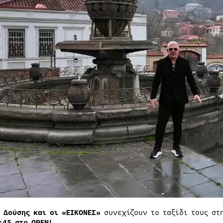
ς Δούσης και οι «ΕΙΚΟΝΕΣ»
συνεχίζουν το ταξίδι τους σ
:45 στο OPEN!