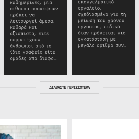
επαγγελματικό
καθημερινές, μια
εργαλείο,
αίθουσα συσκέψεων
σχεδιασμένο για τη
πρέπει να
μείωση του χρόνου
λειτουργεί άμεσα,
εργασίας, ειδικά
καθαρά και
όταν πρόκειται για
αξιόπιστα, είτε
εγκατάσταση με
συμμετέχουν
μεγάλο αριθμό συν…
άνθρωποι από το
ίδιο γραφείο είτε
ομάδες από διαφο…
ΔΙΑΒΑΣΤΕ ΠΕΡΙΣΣΟΤΕΡΑ