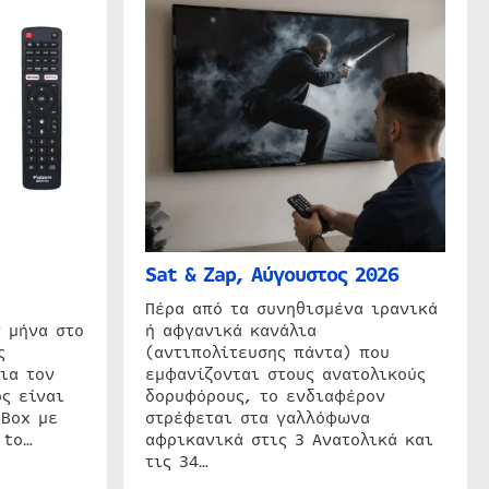
Sat & Zap, Αύγουστος 2026
η
Πέρα από τα συνηθισμένα ιρανικά
 μήνα στο
ή αφγανικά κανάλια
ς
(αντιπολίτευσης πάντα) που
ια τον
εμφανίζονται στους ανατολικούς
ς είναι
δορυφόρους, το ενδιαφέρον
 Box με
στρέφεται στα γαλλόφωνα
 to…
αφρικανικά στις 3 Ανατολικά και
τις 34…