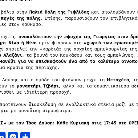
 βόλτα στην
Παλιά Πόλη της Τιφλίδας
και απολαμβάνουν
 πηγές της πόλης
. Επίσης, παρουσιάζουν τον επιβλητικ
ίες στον Καύκασο.
νέχεια,
ανακαλύπτουν την «ψυχή» της Γεωργίας στον δρ
ήρι Νίνα ή Νίνο
πριν φτάσουν στο
«χωριό των ερωτευμέν
χι
αποτελεί την «καρδιά» της αρχαίας αμπελουργίας τη
α Αλαζάνι
, τα βουνά του Καυκάσου και τους αμπελώνες. 
Μανάβι για να επισκεφτούν ένα από τα καλύτερα οινοπο
μα κρασιά της περιοχής.
ς Δούσης και η ομάδα του φτάνουν μέχρι τη
Μετσχέτα,
τη
ουν το
μοναστήρι Τζβάρι
, αλλά και τα σημαντικότερα αξ
νισθεί με ιδιαίτερη προσοχή.
 προτείνουν διασκέδαση σε εναλλακτικά στέκια μαζί με 
όρια με μοναδική ατμόσφαιρα.
ΕΣ» με τον Τάσο Δούση: Κάθε Κυριακή στις 17:45 στο
OPE
acebook
LinkedIn
Messenger
Μοιραστείτε