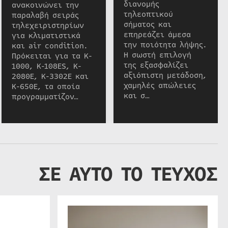
διανομής
ανακοινώνει την
τηλεοπτικού
παραλαβή σειράς
σήματος και
τηλεχειριστηρίων
επηρεάζει άμεσα
για κλιματιστικά
την ποιότητα λήψης.
και air condition.
Η σωστή επιλογή
Πρόκειται για τα K-
της εξασφαλίζει
1000, K-108ES, K-
αξιόπιστη μετάδοση,
2080E, K-3302E και
χαμηλές απώλειες
K-650E, τα οποία
και σ…
προγραμματίζον…
ΣΕ ΑΥΤΟ ΤΟ ΤΕΥΧΟΣ