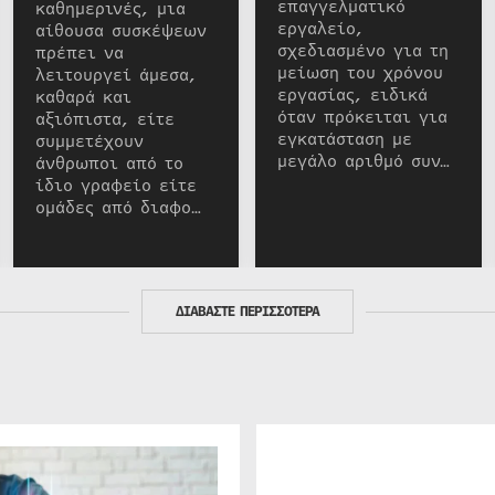
επαγγελματικό
καθημερινές, μια
εργαλείο,
αίθουσα συσκέψεων
σχεδιασμένο για τη
πρέπει να
μείωση του χρόνου
λειτουργεί άμεσα,
εργασίας, ειδικά
καθαρά και
όταν πρόκειται για
αξιόπιστα, είτε
εγκατάσταση με
συμμετέχουν
μεγάλο αριθμό συν…
άνθρωποι από το
ίδιο γραφείο είτε
ομάδες από διαφο…
ΔΙΑΒΑΣΤΕ ΠΕΡΙΣΣΟΤΕΡΑ