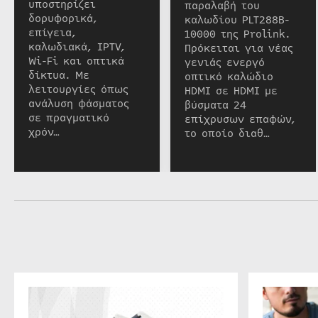
υποστηρίζει
παραλαβή του
δορυφορικά,
καλωδίου PLT288B-
επίγεια,
10000 της Prolink.
καλωδιακά, IPTV,
Πρόκειται για νέας
Wi-Fi και οπτικά
γενιάς ενεργό
δίκτυα. Με
οπτικό καλώδιο
λειτουργίες όπως
HDMI σε HDMI με
ανάλυση φάσματος
βύσματα 24
σε πραγματικό
επίχρυσων επαφών,
χρόν…
το οποίο διαθ…