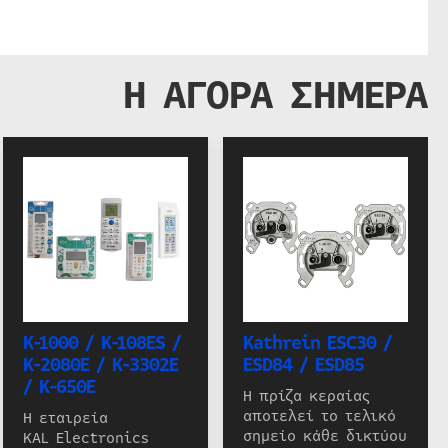
Η ΑΓΟΡΑ ΣΗΜΕΡΑ
K-1000 / K-108ES /
Kathrein ESC30 /
K-2080E / K-3302E
ESD84 / ESD85
/ K-650E
Η πρίζα κεραίας
αποτελεί το τελικό
Η εταιρεία
σημείο κάθε δικτύου
KAL Electronics