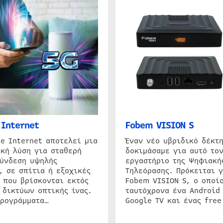
Internet
Fobem VISION S
e Internet αποτελεί μια
Έναν νέο υβριδικό δέκτ
κή λύση για σταθερή
δοκιμάσαμε για αυτό τον
σύνδεση υψηλής
εργαστήριο της Ψηφιακή
, σε σπίτια ή εξοχικές
Τηλεόρασης. Πρόκειται γ
 που βρίσκονται εκτός
Fobem VISION S, ο οποίο
 δικτύων οπτικής ίνας.
ταυτόχρονα ένα Android
προγράμματα…
Google TV και ένας free