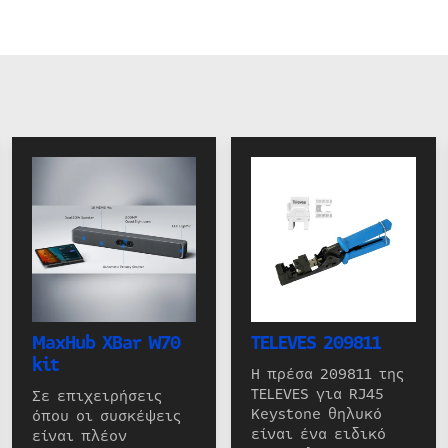
MaxHub XBar W70
TELEVES 209811
kit
Η πρέσα 209811 της
TELEVES για RJ45
Σε επιχειρήσεις
Keystone θηλυκό
όπου οι συσκέψεις
είναι ένα ειδικό
είναι πλέον