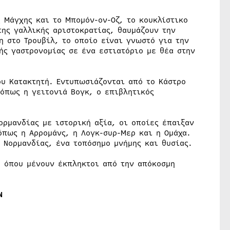
 Μάγχης και το Μπομόν-ον-Οζ, το κουκλίστικο
της γαλλικής αριστοκρατίας, θαυμάζουν την
 στο Τρουβίλ, το οποίο είναι γνωστό για την
ής γαστρονομίας σε ένα εστιατόριο με θέα στην
ου Κατακτητή. Εντυπωσιάζονται από το Κάστρο
 όπως η γειτονιά Βογκ, ο επιβλητικός
ορμανδίας με ιστορική αξία, οι οποίες έπαιξαν
όπως η Αρρομάνς, η Λογκ-συρ-Μερ και η Ομάχα.
 Νορμανδίας, ένα τοπόσημο μνήμης και θυσίας.
, όπου μένουν έκπληκτοι από την απόκοσμη
N