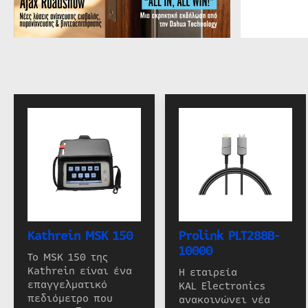
Kathrein MSK 150
Prolink PLT288B-
10000
Το MSK 150 της
Kathrein είναι ένα
Η εταιρεία
επαγγελματικό
KAL Electronics
πεδιόμετρο που
ανακοινώνει νέα