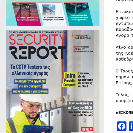
Επισκέ
χωριό 
εντυπω
παραδο
Αγορά 
Λίγο α
της Κα
Καθεδρ
Ο Τάσο
σημαντ
Επίσης
Τέλος,
ομορφι
«ΕΙΚΟΝ
F