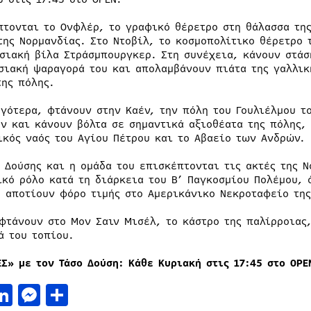
πτονται το Ονφλέρ, το γραφικό θέρετρο στη θάλασσα της
της Νορμανδίας. Στο Ντοβίλ, το κοσμοπολίτικο θέρετρο 
σιακή βίλα Στράσμπουργκερ. Στη συνέχεια, κάνουν στάση
σιακή ψαραγορά του και απολαμβάνουν πιάτα της γαλλικ
της πόλης.
ργότερα, φτάνουν στην Καέν, την πόλη του Γουλιέλμου τ
έν και κάνουν βόλτα σε σημαντικά αξιοθέατα της πόλης,
ικός ναός του Αγίου Πέτρου και το Αβαείο των Ανδρών.
ς Δούσης και η ομάδα του επισκέπτονται τις ακτές της Ν
ικό ρόλο κατά τη διάρκεια του Β’ Παγκοσμίου Πολέμου, 
, αποτίουν φόρο τιμής στο Αμερικάνικο Νεκροταφείο της
 φτάνουν στο Μον Σαιν Μισέλ, το κάστρο της παλίρροιας
ά του τοπίου.
ΕΣ» με τον Τάσο Δούση: Κάθε Κυριακή στις 17:45 στο
OPE
acebook
LinkedIn
Messenger
Μοιραστείτε