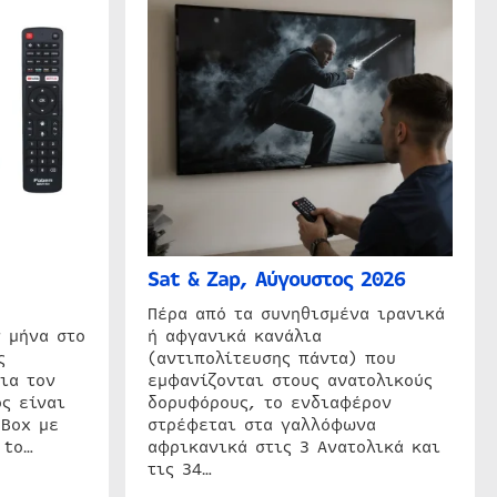
Sat & Zap, Αύγουστος 2026
η
Πέρα από τα συνηθισμένα ιρανικά
 μήνα στο
ή αφγανικά κανάλια
ς
(αντιπολίτευσης πάντα) που
ια τον
εμφανίζονται στους ανατολικούς
ς είναι
δορυφόρους, το ενδιαφέρον
 Box με
στρέφεται στα γαλλόφωνα
 to…
αφρικανικά στις 3 Ανατολικά και
τις 34…