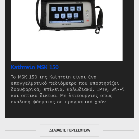
Kathrein MSK 150
Το MSK 150 της Kathrein είναι ένα
επαγγελματικό πεδιόμετρο που υποστηρίζει
δορυφορικά, επίγεια, καλωδιακά, IPTV, Wi-Fi
και οπτικά δίκτυα. Με λειτουργίες όπως
ανάλυση φάσματος σε πραγματικό χρόν…
ΔΙΑΒΑΣΤΕ ΠΕΡΙΣΣΟΤΕΡΑ