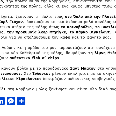
λο,
την πρωτεύουσα της Νορβηγίας, επισκέπτονται τον Κ
τικότητας της πόλης, αλλά κι ένα κρυφό μπιστρό πίσω 
νέχεια, ξεκινούν τη βόλτα τους
στο Όσλο από την Πλατεί
Καρλ Γιόχαν
, δοκιμάζουν το πιο διάσημο ρολό κανέλας τ
ατικά κτήρια της πόλης όπως
το Κοινοβούλιο, το Βασιλι
υς, την προκυμαία Άκερ Μπρίγκε, το πάρκο Βίγκελαντ.
όρια για να απολαύσουμε τον καφέ και το φαγητό μα
ς Δούσης κι η ομάδα του μας παρουσιάζουν στη συνέχει
ι τον νέο Καθεδρικό της πόλης, θαυμάζουν
τη λίμνη Μιό
ζουν
αυθεντικό fish n’ chips
.
 κάνουν βόλτα με το παραδοσιακό
Σαντ Μπάτεν
στα νησά
στιανσουντ.
Στο
Ίνλαντετ
μένουν έκπληκτοι με το σκηνι
ολίτικο
Κίρκελαντετ
δοκιμάζουν αυθεντικές νορβηγικέ
ίδι στη Νορβηγία μόλις ξεκίνησε και είναι όλο δικό σας
acebook
LinkedIn
Messenger
Μοιραστείτε