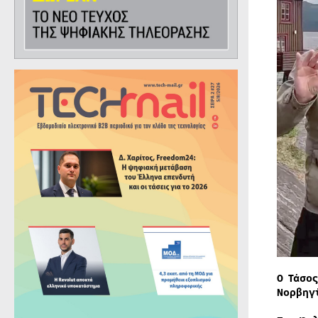
Ο Τάσο
Νορβηγ