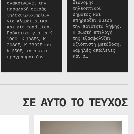
διανομής
ανακοινώνει την
τηλεοπτικού
παραλαβή σειράς
σήματος και
τηλεχειριστηρίων
επηρεάζει άμεσα
για κλιματιστικά
την ποιότητα λήψης.
και air condition.
Η σωστή επιλογή
Πρόκειται για τα K-
της εξασφαλίζει
1000, K-108ES, K-
αξιόπιστη μετάδοση,
2080E, K-3302E και
χαμηλές απώλειες
K-650E, τα οποία
και σ…
προγραμματίζον…
ΣΕ ΑΥΤΟ ΤΟ ΤΕΥΧΟΣ