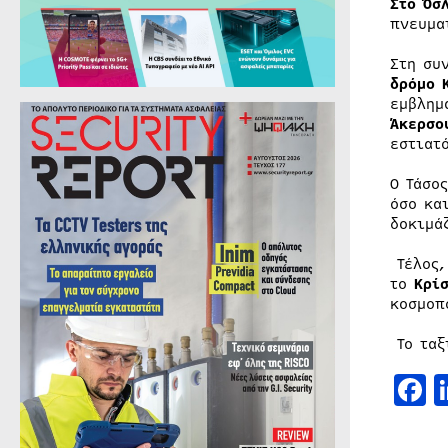
Στο Όσ
πνευμα
Στη συ
δρόμο 
εμβλημ
Άκερσο
εστιατ
Ο Τάσο
όσο κα
δοκιμά
Τέλος,
το
Κρί
κοσμοπ
Το ταξ
F