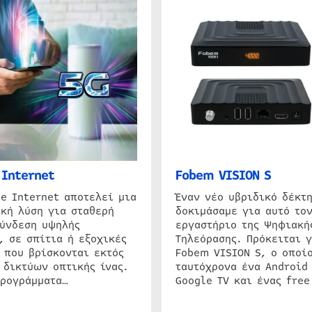
Internet
Fobem VISION S
e Internet αποτελεί μια
Έναν νέο υβριδικό δέκτ
κή λύση για σταθερή
δοκιμάσαμε για αυτό τον
σύνδεση υψηλής
εργαστήριο της Ψηφιακή
, σε σπίτια ή εξοχικές
Τηλεόρασης. Πρόκειται γ
 που βρίσκονται εκτός
Fobem VISION S, ο οποίο
 δικτύων οπτικής ίνας.
ταυτόχρονα ένα Android
προγράμματα…
Google TV και ένας free