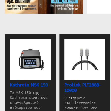
Kathrein MSK 150
Prolink PLT288B-
10000
Το MSK 150 της
Kathrein είναι ένα
Η εταιρεία
επαγγελματικό
KAL Electronics
πεδιόμετρο που
ανακοινώνει νέα