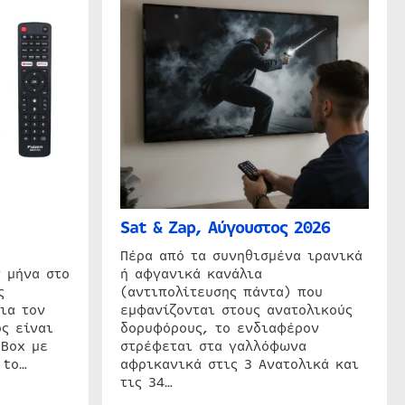
Sat & Zap, Αύγουστος 2026
η
Πέρα από τα συνηθισμένα ιρανικά
 μήνα στο
ή αφγανικά κανάλια
ς
(αντιπολίτευσης πάντα) που
ια τον
εμφανίζονται στους ανατολικούς
ς είναι
δορυφόρους, το ενδιαφέρον
 Box με
στρέφεται στα γαλλόφωνα
 to…
αφρικανικά στις 3 Ανατολικά και
τις 34…