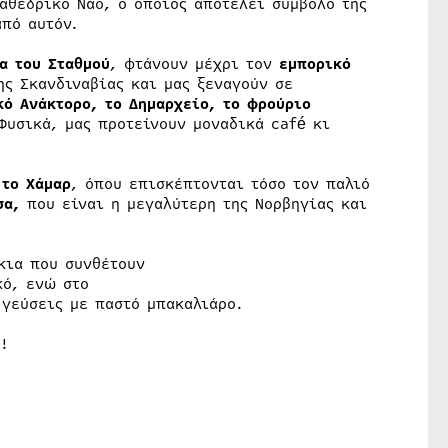
αθεδρικό Ναό, ο οποίος αποτελεί σύμβολο της
από αυτόν.
α του Σταθμού
, φτάνουν μέχρι τον
εμπορικό
ης Σκανδιναβίας και μας ξεναγούν σε
κό Ανάκτορο, το Δημαρχείο, το φρούριο
Φυσικά, μας προτείνουν μοναδικά café κι
ς.
α
το Χάμαρ
, όπου επισκέπτονται τόσο τον παλιό
σα,
που είναι η μεγαλύτερη της Νορβηγίας και
κια που συνθέτουν
κό, ενώ στο
ς γεύσεις με παστό μπακαλιάρο.
!