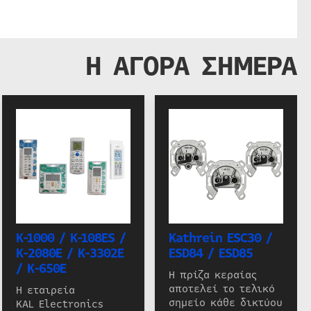
Η ΑΓΟΡΑ ΣΗΜΕΡΑ
K-1000 / K-108ES /
Kathrein ESC30 /
K-2080E / K-3302E
ESD84 / ESD85
/ K-650E
Η πρίζα κεραίας
αποτελεί το τελικό
Η εταιρεία
σημείο κάθε δικτύου
KAL Electronics