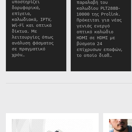
υποστηρίζει
παραλαβή του
δορυφορικά,
καλωδίου PLT288B-
επίγεια,
10000 της Prolink.
καλωδιακά, IPTV,
Πρόκειται για νέας
Wi-Fi και οπτικά
γενιάς ενεργό
δίκτυα. Με
οπτικό καλώδιο
λειτουργίες όπως
HDMI σε HDMI με
ανάλυση φάσματος
βύσματα 24
σε πραγματικό
επίχρυσων επαφών,
χρόν…
το οποίο διαθ…