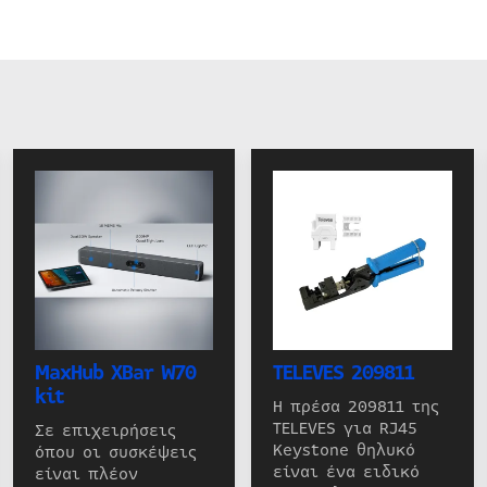
MaxHub XBar W70
TELEVES 209811
kit
Η πρέσα 209811 της
TELEVES για RJ45
Σε επιχειρήσεις
Keystone θηλυκό
όπου οι συσκέψεις
είναι ένα ειδικό
είναι πλέον