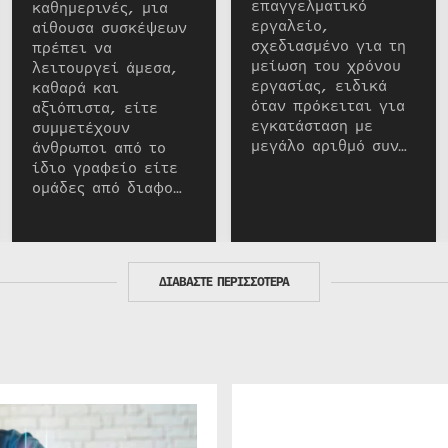
επαγγελματικό
καθημερινές, μια
εργαλείο,
αίθουσα συσκέψεων
σχεδιασμένο για τη
πρέπει να
μείωση του χρόνου
λειτουργεί άμεσα,
εργασίας, ειδικά
καθαρά και
όταν πρόκειται για
αξιόπιστα, είτε
εγκατάσταση με
συμμετέχουν
μεγάλο αριθμό συν…
άνθρωποι από το
ίδιο γραφείο είτε
ομάδες από διαφο…
ΔΙΑΒΑΣΤΕ ΠΕΡΙΣΣΟΤΕΡΑ