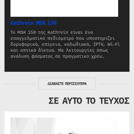
Kathrein MSK 150
Το MSK 150 της Kathrein είναι ένα
επαγγελματικό πεδιόμετρο που υποστηρίζει
δορυφορικά, επίγεια, καλωδιακά, IPTV, Wi-Fi
και οπτικά δίκτυα. Με λειτουργίες όπως
ανάλυση φάσματος σε πραγματικό χρόν…
ΔΙΑΒΑΣΤΕ ΠΕΡΙΣΣΟΤΕΡΑ
ΣΕ ΑΥΤΟ ΤΟ ΤΕΥΧΟΣ