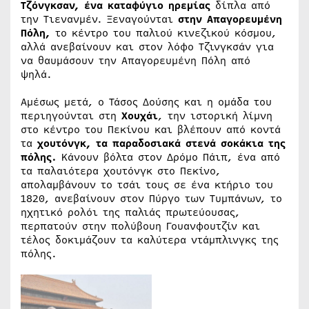
Τζόνγκσαν, ένα καταφύγιο ηρεμίας
δίπλα από
την Τιενανμέν. Ξεναγούνται
στην Απαγορευμένη
Πόλη,
το κέντρο του παλιού κινεζικού κόσμου,
αλλά ανεβαίνουν και στον λόφο Τζινγκσάν για
να θαυμάσουν την Απαγορευμένη Πόλη από
ψηλά.
Αμέσως μετά, ο Τάσος Δούσης και η ομάδα του
περιηγούνται στη
Χουχάι
, την ιστορική λίμνη
στο κέντρο του Πεκίνου και βλέπουν από κοντά
τα
χουτόνγκ, τα παραδοσιακά στενά σοκάκια της
πόλης.
Κάνουν βόλτα στον Δρόμο Πάιπ, ένα από
τα παλαιότερα χουτόνγκ στο Πεκίνο,
απολαμβάνουν το τσάι τους σε ένα κτήριο του
1820, ανεβαίνουν στον Πύργο των Τυμπάνων, το
ηχητικό ρολόι της παλιάς πρωτεύουσας,
περπατούν στην πολύβουη Γουανφουτζίν και
τέλος δοκιμάζουν τα καλύτερα ντάμπλινγκς της
πόλης.