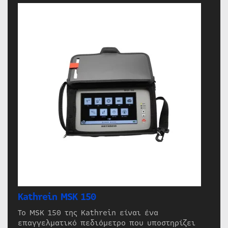
Kathrein MSK 150
Το MSK 150 της Kathrein είναι ένα
επαγγελματικό πεδιόμετρο που υποστηρίζει