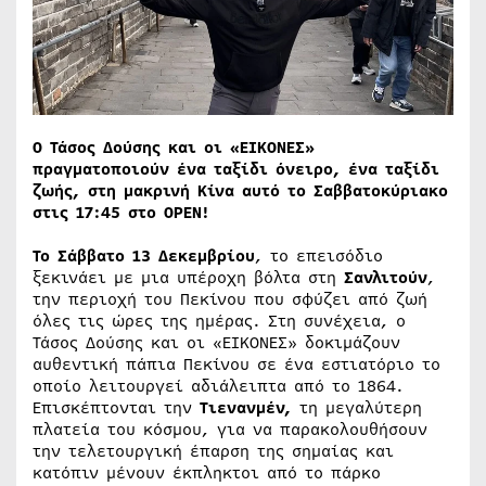
O Τάσος Δούσης και οι «ΕΙΚΟΝΕΣ»
πραγματοποιούν ένα ταξίδι όνειρο, ένα ταξίδι
ζωής, στη μακρινή Κίνα αυτό το Σαββατοκύριακο
στις 17:45 στο
OPEN
!
Το Σάββατο 13 Δεκεμβρίου
, το επεισόδιο
ξεκινάει με μια υπέροχη βόλτα στη
Σανλιτούν
,
την περιοχή του Πεκίνου που σφύζει από ζωή
όλες τις ώρες της ημέρας. Στη συνέχεια, ο
Τάσος Δούσης και οι «ΕΙΚΟΝΕΣ» δοκιμάζουν
αυθεντική πάπια Πεκίνου σε ένα εστιατόριο το
οποίο λειτουργεί αδιάλειπτα από το 1864.
Επισκέπτονται την
Τιενανμέν,
τη μεγαλύτερη
πλατεία του κόσμου, για να παρακολουθήσουν
την τελετουργική έπαρση της σημαίας και
κατόπιν μένουν έκπληκτοι από το πάρκο