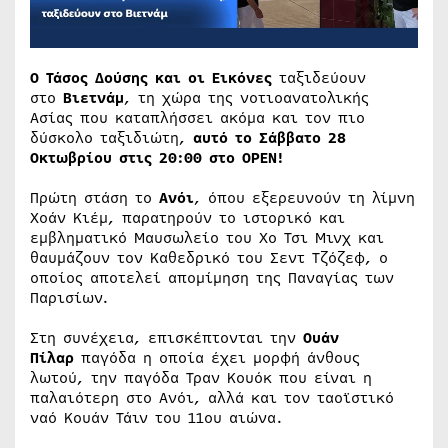
O Τάσος Δούσης και οι Εικόνες
ταξιδεύουν
στο
Βιετνάμ
, τη χώρα της νοτιοανατολικής
Ασίας που καταπλήσσει ακόμα και τον πιο
δύσκολο ταξιδιώτη,
αυτό το Σάββατο 28
Οκτωβρίου στις 20:00 στο OPEN!
Πρώτη στάση το
Ανόι
, όπου εξερευνούν τη λίμνη
Χοάν Κιέμ, παρατηρούν το ιστορικό και
εμβληματικό Μαυσωλείο του Χο Τσι Μινχ και
θαυμάζουν τον Καθεδρικό του Σεντ Τζόζεφ, ο
οποίος αποτελεί απομίμηση της Παναγίας των
Παρισίων.
Στη συνέχεια, επισκέπτονται την
Ουάν
Πίλαρ
παγόδα η οποία έχει μορφή άνθους
λωτού, την παγόδα Τραν Κουόκ που είναι η
παλαιότερη στο Ανόι, αλλά και τον ταοϊστικό
ναό Κουάν Τάιν του 11ου αιώνα.