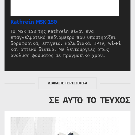
Kathrein MSK 150
Το MSK 150 της Kathrein είναι ένα
επαγγελματικό πεδιόμετρο που υποστηρίζει
δορυφορικά, επίγεια, καλωδιακά, IPTV, Wi-Fi
και οπτικά δίκτυα. Με λειτουργίες όπως
ανάλυση φάσματος σε πραγματικό χρόν…
ΔΙΑΒΑΣΤΕ ΠΕΡΙΣΣΟΤΕΡΑ
ΣΕ ΑΥΤΟ ΤΟ ΤΕΥΧΟΣ