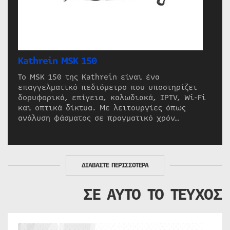
Kathrein MSK 150
Το MSK 150 της Kathrein είναι ένα
επαγγελματικό πεδιόμετρο που υποστηρίζει
δορυφορικά, επίγεια, καλωδιακά, IPTV, Wi-Fi
και οπτικά δίκτυα. Με λειτουργίες όπως
ανάλυση φάσματος σε πραγματικό χρόν…
ΔΙΑΒΑΣΤΕ ΠΕΡΙΣΣΟΤΕΡΑ
ΣΕ ΑΥΤΟ ΤΟ ΤΕΥΧΟΣ