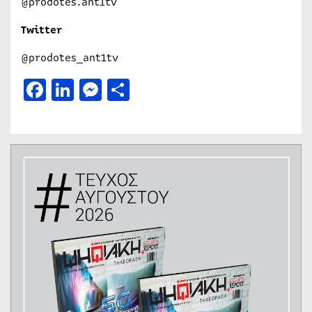
@prodotes.ant1tv
Twitter
@prodotes_ant1tv
Facebook
LinkedIn
Messenger
Μοιραστείτε