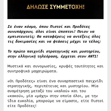
Σε έναν κόσμο, όπου Πιστοί και Προδότες
συνυπάρχουν, όλοι είναι ύποπτοι! Ποιον να
εμπιστευτείς; Θα καταφέρεις να αντέξεις όλες
τις δοκιμασίες και να φτάσεις μέχρι το τέλος;
Το πρώτο παιχνίδι στρατηγικής και μυστηρίου,
στην ελληνική τηλεόραση, έρχεται στον ΑΝΤ1!
Μυστικά και συνομωσίες, κρυφές ταυτότητες και
συντροφικά μαχαιρώματα.
«Οι Προδότες» είναι ένα συναρπαστικό παιχνίδι
στρατηγικής, περιπέτειας και μυστηρίου. Μία
αναμέτρηση μεταξύ του «καλού» και του
«κακού», μία «μάχη» στην οποία όλοι, με την
ίδια ευκολία, μπορούμε να είμαστε, είτε Πιστοί
είτε Προδότες!