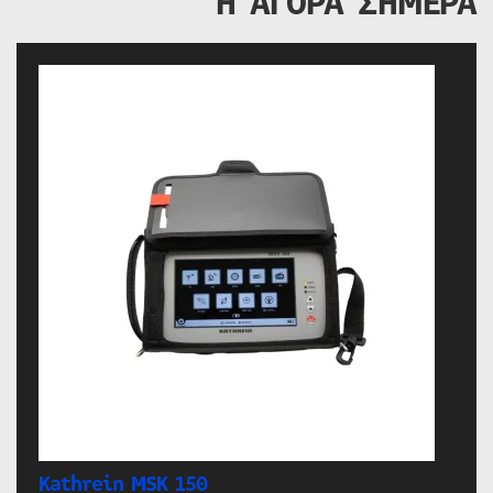
Η ΑΓΟΡΑ ΣΗΜΕΡΑ
Kathrein MSK 150