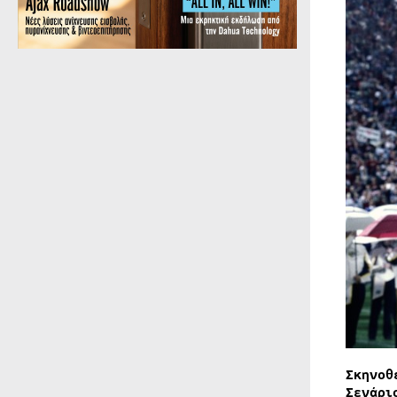
Σκηνοθ
Σενάρι