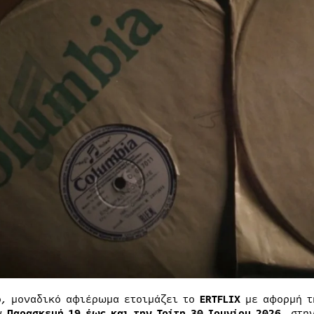
ο, μοναδικό αφιέρωμα ετοιμάζει το
ERTFLIX
με αφορμή 
ην
Παρασκευή 19 έως και την Τρίτη 30 Ιουνίου 2026
, στη