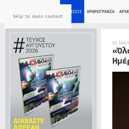
ΑΡΧΙΚΗ
ΕΙΔΗΣΕΙΣ
ΑΡΘΡΟΓΡΑΦΙΑ
ΑΡΧΕ
Skip to main content
22 Ιουν
«Όλ
Ημέ