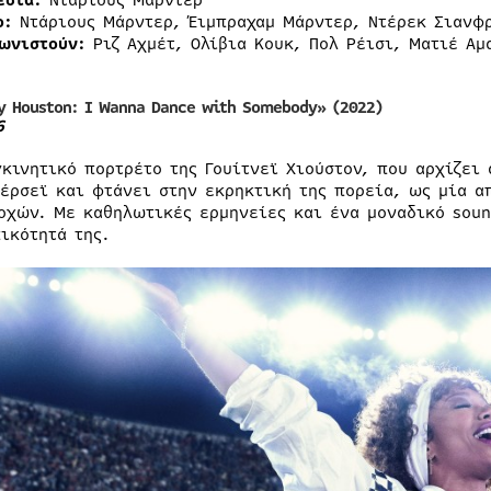
εσία:
Ντάριους Μάρντερ
ο:
Ντάριους Μάρντερ, Έιμπραχαμ Μάρντερ, Ντέρεκ Σιανφ
ωνιστούν:
Ριζ Αχμέτ, Ολίβια Κουκ, Πολ Ρέισι, Ματιέ Αμ
y Houston: I Wanna Dance with Somebody» (2022)
6
γκινητικό πορτρέτο της Γουίτνεϊ Χιούστον, που αρχίζει
ζέρσεϊ και φτάνει στην εκρηκτική της πορεία, ως μία α
οχών. Με καθηλωτικές ερμηνείες και ένα μοναδικό soun
ικότητά της.