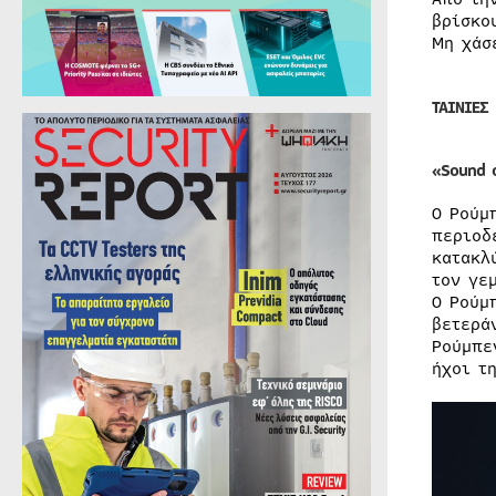
βρίσκο
Μη χάσ
ΤΑΙΝΙΕΣ
«Sound
Ο Ρούμ
περιοδ
κατακλ
τον γε
Ο Ρούμ
βετερά
Ρούμπε
ήχοι τ