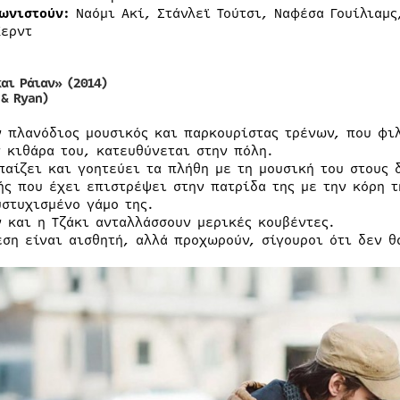
ωνιστούν:
Ναόμι Ακί, Στάνλεϊ Τούτσι, Ναφέσα Γουίλιαμς
Χερντ
και Ράιαν»
(2014)
 & Ryan)
ν πλανόδιος μουσικός και παρκουρίστας τρένων, που φιλ
ν κιθάρα του, κατευθύνεται στην πόλη.
παίζει και γοητεύει τα πλήθη με τη μουσική του στους δ
ής που έχει επιστρέψει στην πατρίδα της με την κόρη τ
υστυχισμένο γάμο της.
ν και η Τζάκι ανταλλάσσουν μερικές κουβέντες.
εση είναι αισθητή, αλλά προχωρούν, σίγουροι ότι δεν θ