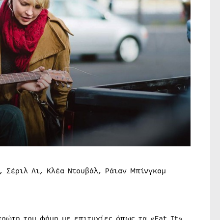
, Σέριλ Λι, Κλέα Ντουβάλ, Ράιαν Μπίνγκαμ
πρώτη του φήμη με επιτυχίες όπως τα «Eat It»