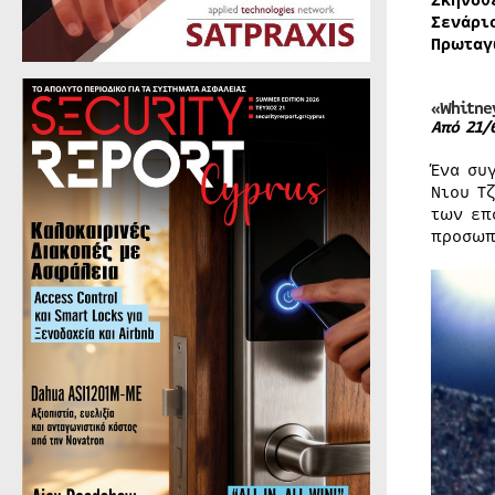
Σκηνοθ
Σενάρι
Πρωταγ
«Whitne
Από
21/
Ένα συ
Νιου Τ
των επ
προσωπ