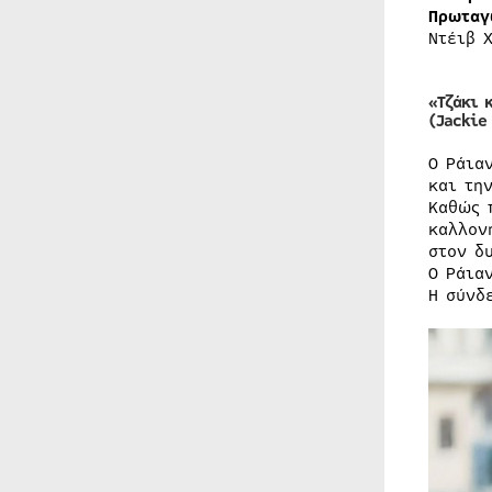
Πρωταγ
Ντέιβ 
«Τζάκι 
(Jackie
Ο Ράια
και τη
Καθώς 
καλλον
στον δ
Ο Ράια
Η σύνδ