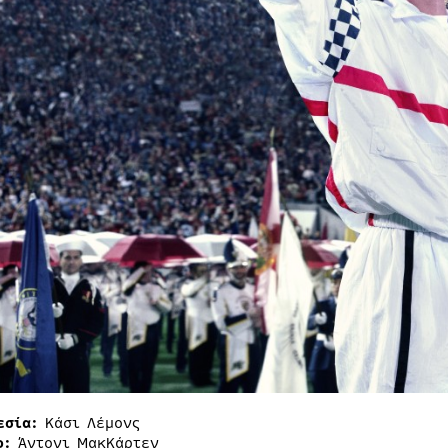
εσία:
Κάσι Λέμονς
ο:
Άντονι ΜακΚάρτεν