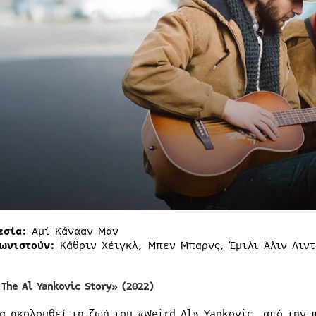
εσία:
Αμί Κάνααν Μαν
ωνιστούν:
Κάθριν Χέιγκλ, Μπεν Μπαρνς, Έμιλι Άλιν Λιντ
 The Al Yankovic Story» (2022)
ία ακολουθεί τη ζωή του «Weird Al» Yankovic, από την 