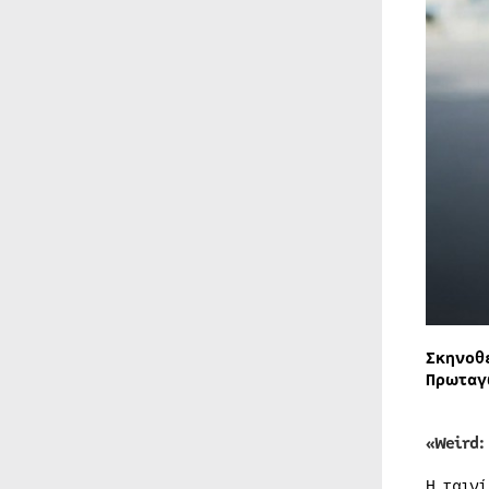
Σκηνοθ
Πρωταγ
«Weird:
Η ταιν