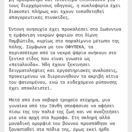
τους διερχόμενους οδηγούς, η κυκλοφορία έχει
διακοπεί πλήρως και έχουν τοποθετηθεί
απαγορευτικές πινακίδες.
Έντονη ανησυχία έχει προκαλέσει στα Ιωάννινα
η εμφάνιση νεκρών ψαριών στη λίμνη
Παμβώτιδα, κυρίως στο παραλίμνιο μέτωπο της
πόλης. Σύμφωνα με τον ΟΦΥΠΕΚΑ, τα
περισσότερα από τα νεκρά ψάρια ανήκουν στο
ξενικό είδος που είναι γνωστό ως
«πεταλούδα». Ήδη έχουν ξεκινήσει
δειγματοληψίες και εργαστηριακές αναλύσεις,
προκειμένου να διερευνηθούν τα ακριβή αίτια
του φαινομένου, ενώ το ενδεχόμενο ρύπανσης
έχει αποκλειστεί.
Μετά από ένα σοβαρό τροχαίο ατύχημα, μια
γυναίκα από την Ξάνθη αποφάσισε να αφήσει
πίσω της την παλιά της ζωή και να αναζητήσει
μια νέα αρχή στα Άγραφα. Στη σκληρή αλλά
μοναδική ομορφιά του βουνού προσπάθησε να
ξανασταθεί στα πόδια της, όμως εκεί ήρθε